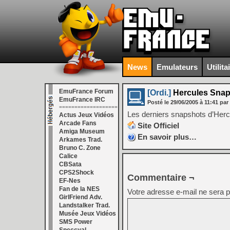
News
Emulateurs
Utilita
EmuFrance Forum
[Ordi.]
Hercules Snap
EmuFrance IRC
Posté le
29/06/2005
à
11:41
par
===================
Les derniers snapshots d’Herc
Actus Jeux Vidéos
Arcade Fans
Site Officiel
Amiga Museum
En savoir plus…
Arkames Trad.
Bruno C. Zone
Calice
CBSata
CPS2Shock
Commentaire ¬
EF-Nes
Fan de la NES
Votre adresse e-mail ne sera p
GirlFriend Adv.
Landstalker Trad.
Musée Jeux Vidéos
SMS Power