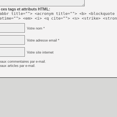
[GK] Beast of Reincarnation
[GK] Ubisoft : fin de parti
ces tags et attributs HTML:
[GK] Mémoire cash - Metroid
abbr title=""> <acronym title=""> <b> <blockquote 
[GK] Dan Houser (GTA) défe
etime=""> <em> <i> <q cite=""> <s> <strike> <stron
[GK] Comment EA Sports FC
[GK] Crimson Moon : un Dark
[GK] Isle of Reveries : le j
Votre nom *
[GK] Moonlighter 2 : The En
[GK] Capcom relance Monste
Votre adresse email *
Votre site internet
[Mo5] Deux inédits du Virtu
[GK] Le beat'em up The Walk
eaux commentaires par e-mail.
[GK] Endless Legend 2 : enf
aux articles par e-mail.
[LS] [PS5] Premiers signes 