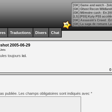
[Mo5] DOOM arrive en cart
[GK] Bethesda fête les 30 
ires
Traductions
Divers
Chat
[GK] Roblox : l'action en B
shot 2005-06-29
[GK] Agenda - GeForce NOW
 Jets
[GK] Devolver Digital en a 
ules toujours
ici
.
[LS] [PS5] ps5-y2jb-autolo
[GK] Pourquoi Marvel Tokon 
0
[GK] Test : Restory : Chill
[GK] GTA 6 : Rockstar Games
[GK] Hot Wheels Infinite Rus
[GK] Mémoire cash - Secret 
[GK] Résultats Nintendo : 
as publiée.
Les champs obligatoires sont indiqués avec
*
[GK] Déjà des dégraissage
[Mo5] Brickboy cherche à r
[GK] Minecraft et ses « Gra