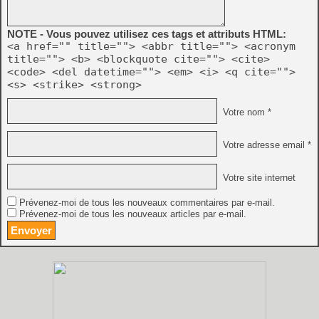
NOTE - Vous pouvez utilisez ces tags et attributs HTML:
<a href="" title=""> <abbr title=""> <acronym
title=""> <b> <blockquote cite=""> <cite>
<code> <del datetime=""> <em> <i> <q cite="">
<s> <strike> <strong>
Votre nom *
Votre adresse email *
Votre site internet
Prévenez-moi de tous les nouveaux commentaires par e-mail.
Prévenez-moi de tous les nouveaux articles par e-mail.