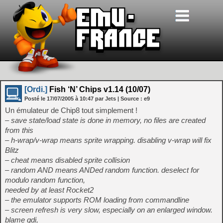
[Ordi.]
Fish ‘N’ Chips v1.14 (10/07)
Posté le
17/07/2005
à
10:47
par Jets
| Source :
e9
Un émulateur de Chip8 tout simplement !
– save state/load state is done in memory, no files are created
from this
– h-wrap/v-wrap means sprite wrapping. disabling v-wrap will fix
Blitz
– cheat means disabled sprite collision
– random AND means ANDed random function. deselect for
modulo random function,
needed by at least Rocket2
– the emulator supports ROM loading from commandline
– screen refresh is very slow, especially on an enlarged window.
blame gdi,