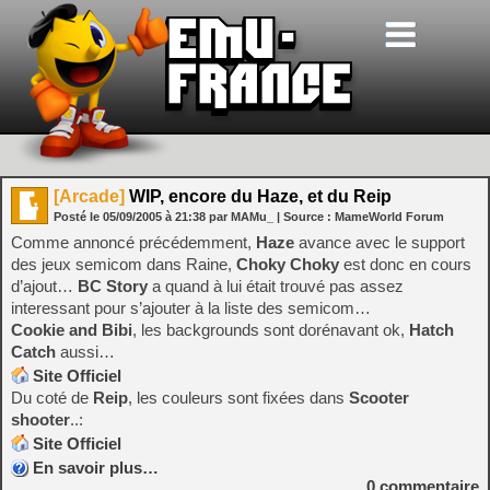
[Arcade]
WIP, encore du Haze, et du Reip
Posté le
05/09/2005
à
21:38
par MAMu_
| Source :
MameWorld Forum
Comme annoncé précédemment,
Haze
avance avec le support
des jeux semicom dans Raine,
Choky Choky
est donc en cours
d’ajout…
BC Story
a quand à lui était trouvé pas assez
interessant pour s’ajouter à la liste des semicom…
Cookie and Bibi
, les backgrounds sont dorénavant ok,
Hatch
Catch
aussi…
Site Officiel
Du coté de
Reip
, les couleurs sont fixées dans
Scooter
shooter
..:
Site Officiel
En savoir plus…
0
commentaire