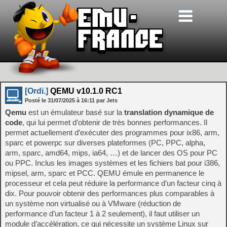
[Ordi.]
QEMU v10.1.0 RC1
Posté le
31/07/2025
à
16:11
par Jets
Qemu
est un émulateur basé sur la
translation dynamique de
code
, qui lui permet d’obtenir de très bonnes performances. Il
permet actuellement d’exécuter des programmes pour ix86, arm,
sparc et powerpc sur diverses plateformes (PC, PPC, alpha,
arm, sparc, amd64, mips, ia64, …) et de lancer des OS pour PC
ou PPC. Inclus les images systèmes et les fichiers bat pour i386,
mipsel, arm, sparc et PCC. QEMU émule en permanence le
processeur et cela peut réduire la performance d’un facteur cinq à
dix. Pour pouvoir obtenir des performances plus comparables à
un système non virtualisé ou à VMware (réduction de
performance d’un facteur 1 à 2 seulement), il faut utiliser un
module d’accélération, ce qui nécessite un système Linux sur