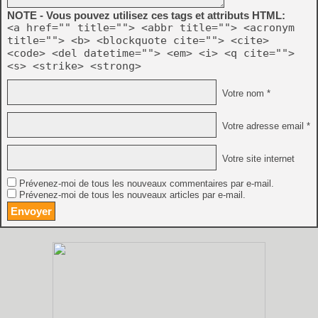
NOTE - Vous pouvez utilisez ces tags et attributs HTML:
<a href="" title=""> <abbr title=""> <acronym
title=""> <b> <blockquote cite=""> <cite>
<code> <del datetime=""> <em> <i> <q cite="">
<s> <strike> <strong>
Votre nom *
Votre adresse email *
Votre site internet
Prévenez-moi de tous les nouveaux commentaires par e-mail.
Prévenez-moi de tous les nouveaux articles par e-mail.