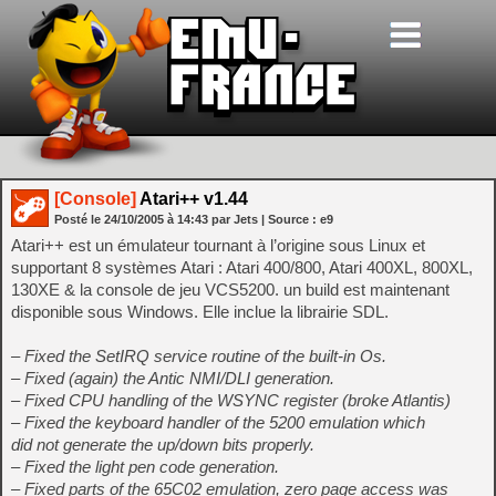
[Console]
Atari++ v1.44
Posté le
24/10/2005
à
14:43
par Jets
| Source :
e9
Atari++ est un émulateur tournant à l’origine sous Linux et
supportant 8 systèmes Atari : Atari 400/800, Atari 400XL, 800XL,
130XE & la console de jeu VCS5200. un build est maintenant
disponible sous Windows. Elle inclue la librairie SDL.
– Fixed the SetIRQ service routine of the built-in Os.
– Fixed (again) the Antic NMI/DLI generation.
– Fixed CPU handling of the WSYNC register (broke Atlantis)
– Fixed the keyboard handler of the 5200 emulation which
did not generate the up/down bits properly.
– Fixed the light pen code generation.
– Fixed parts of the 65C02 emulation, zero page access was