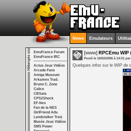
News
Emulateurs
Utilita
EmuFrance Forum
[www]
RPCEmu WIP (
EmuFrance IRC
Posté le
16/02/2006
à
14:51
par
===================
Quelques infos sur le WIP de 
Actus Jeux Vidéos
Arcade Fans
Amiga Museum
Arkames Trad.
Bruno C. Zone
Calice
CBSata
CPS2Shock
EF-Nes
Fan de la NES
GirlFriend Adv.
Landstalker Trad.
Musée Jeux Vidéos
SMS Power