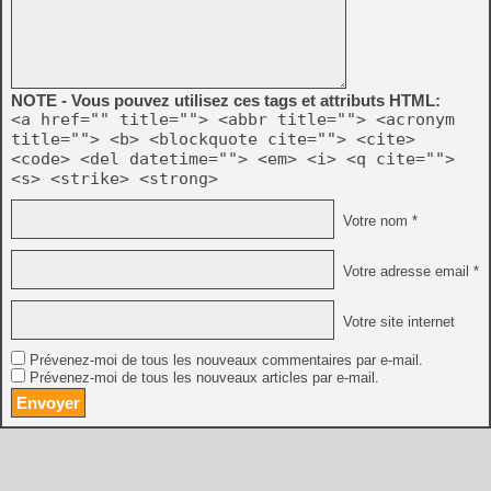
NOTE - Vous pouvez utilisez ces tags et attributs HTML:
<a href="" title=""> <abbr title=""> <acronym
title=""> <b> <blockquote cite=""> <cite>
<code> <del datetime=""> <em> <i> <q cite="">
<s> <strike> <strong>
Votre nom *
Votre adresse email *
Votre site internet
Prévenez-moi de tous les nouveaux commentaires par e-mail.
Prévenez-moi de tous les nouveaux articles par e-mail.