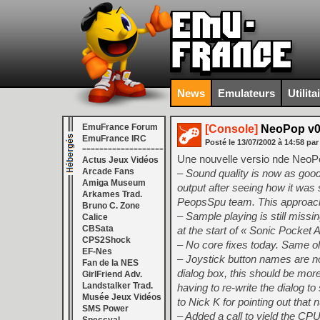
News
Emulateurs
Utilita
EmuFrance Forum
[Console]
NeoPop v0
EmuFrance IRC
Posté le
13/07/2002
à
14:58
par
===================
Une nouvelle versio nde NeoPop
Actus Jeux Vidéos
Arcade Fans
– Sound quality is now as good
Amiga Museum
output after seeing how it was
Arkames Trad.
PeopsSpu team. This approac
Bruno C. Zone
– Sample playing is still missin
Calice
CBSata
at the start of « Sonic Pocket A
CPS2Shock
– No core fixes today. Same o
EF-Nes
– Joystick button names are n
Fan de la NES
dialog box, this should be mor
GirlFriend Adv.
Landstalker Trad.
having to re-write the dialog t
Musée Jeux Vidéos
to Nick K for pointing out that 
SMS Power
– Added a call to yield the CPU