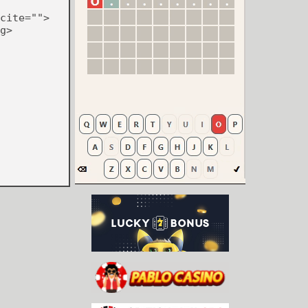
cite="">
g>