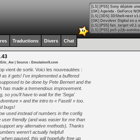
[GK] Agenda - GeForce NOW
[GK] Devolver Digital en a 
[LS] [PS5] ps5-y2jb-autolo
[GK] Pourquoi Marvel Tokon 
ires
Traductions
Divers
Chat
[GK] Test : Restory : Chill
[GK] GTA 6 : Rockstar Games
[GK] Hot Wheels Infinite Rus
.43
[GK] Mémoire cash - Secret 
 Eric_Aw
| Source :
Emulation9.com
[GK] Résultats Nintendo : 
 vient de sortir. Voici les nouveautées :
[GK] Déjà des dégraissage
 as it gets! I’ve implemented a buffered
 supposed to be done by Pete Bernert and the
[Mo5] Brickboy cherche à r
[GK] Minecraft et ses « Gra
h has made a tremendous improvement.
g, so you’ll have to wait for the ‘Sega’
[GK] Beast of Reincarnation
dventure » and the intro to « Faseli! » too.
[GK] Ubisoft : fin de parti
[GK] Mémoire cash - Metroid
ld bugs!
[GK] Dan Houser (GTA) défe
ow used instead of numbers in the config
[GK] Comment EA Sports FC
e user friendly (and was easier for me than
[GK] Crimson Moon : un Dark
[GK] Isle of Reveries : le j
o support any alternative methods). Thanks
[GK] Moonlighter 2 : The En
numbers weren’t actually helpful!
[GK] Capcom relance Monste
 when paused, this will hopefully free up