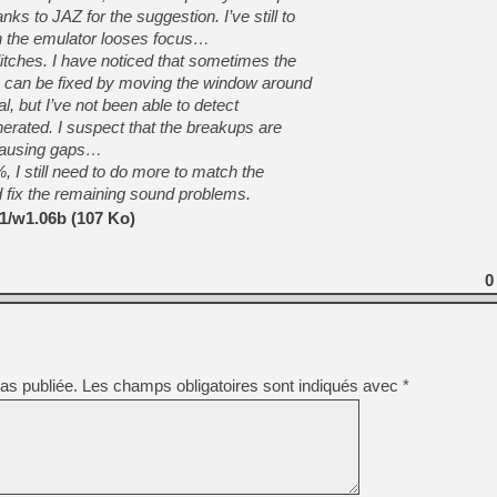
s to JAZ for the suggestion. I’ve still to
n the emulator looses focus…
litches. I have noticed that sometimes the
[Mo5] Deux inédits du Virtu
[GK] Le beat'em up The Walk
s can be fixed by moving the window around
eal, but I’ve not been able to detect
[GK] Endless Legend 2 : enf
erated. I suspect that the breakups are
causing gaps…
 I still need to do more to match the
[LS] [PS5] Le WebKit Userl
fix the remaining sound problems.
1/w1.06b (107 Ko)
[GK] Oubliez Crazy Taxi, S
[LS] [Switch] NSZ 5.0.0 es
0
[GK] No More Room in Hell 2
as publiée.
Les champs obligatoires sont indiqués avec
*