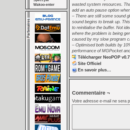
Speccyal
wasted system resources. Thank
Wakoo-enter
add an auto pause option whe
– There are still some sound g
sound begins to break up. Thi
to reinitialise the buffer. Not id
where the problem is being gen
caused by my slow program 
– Optimised both builds by 10%,
performance of MGPocket and 
Télécharger NeoPOP v0.7
Site Officiel
En savoir plus…
Commentaire ¬
Votre adresse e-mail ne sera p