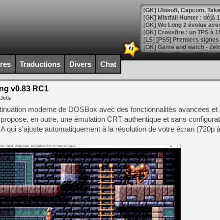
[GK] Mistfall Hunter : déjà 
[GK] Wo Long 2 évolue avec
[GK] Crossfire : un TPS à 100
[LS] [PS5] Premiers signes 
ires
Traductions
Divers
Chat
ng v0.83 RC1
[Mo5] DOOM arrive en cart
 Jets
[GK] Bethesda fête les 30 
[GK] Roblox : l'action en B
tinuation moderne de DOSBox avec des fonctionnalités avancées e
 propose, en outre, une émulation CRT authentique et sans configurati
GA qui s’ajuste automatiquement à la résolution de votre écran (720p à
[GK] Agenda - GeForce NOW
[GK] Devolver Digital en a 
[LS] [PS5] ps5-y2jb-autolo
[GK] Pourquoi Marvel Tokon 
[GK] Test : Restory : Chill
[GK] GTA 6 : Rockstar Games
[GK] Hot Wheels Infinite Rus
[GK] Mémoire cash - Secret 
[GK] Résultats Nintendo : 