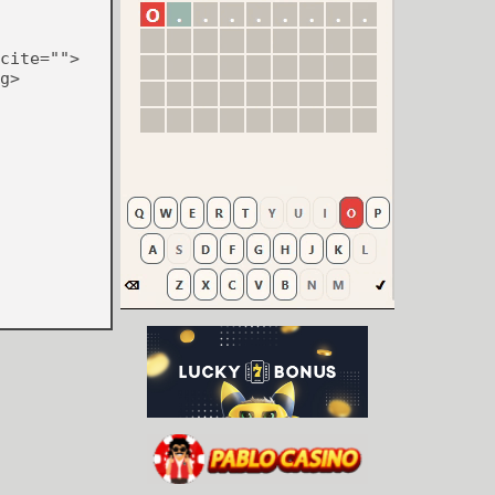
cite="">
g>