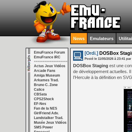
News
Emulateurs
Utilita
EmuFrance Forum
[Ordi.]
DOSBox Stagi
EmuFrance IRC
Posté le
11/05/2026
à
23:41
par
===================
DOSBox Staging
est une con
Actus Jeux Vidéos
Arcade Fans
de développement actuelles. Il
Amiga Museum
l’Hercule à la définition en SV
Arkames Trad.
Bruno C. Zone
Calice
CBSata
CPS2Shock
EF-Nes
Fan de la NES
GirlFriend Adv.
Landstalker Trad.
Musée Jeux Vidéos
SMS Power