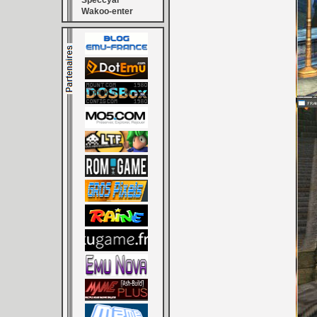
Speccyal
Wakoo-enter