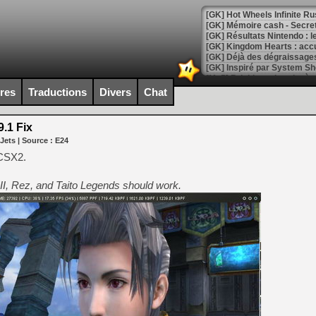
[GK] Hot Wheels Infinite Rus
[GK] Mémoire cash - Secret 
[GK] Résultats Nintendo : 
[GK] Déjà des dégraissage
[Mo5] Brickboy cherche à r
[GK] Minecraft et ses « Gra
ires
Traductions
Divers
Chat
[GK] Beast of Reincarnation
[GK] Ubisoft : fin de parti
.1 Fix
[GK] Mémoire cash - Metroid
 Jets
| Source :
E24
[GK] Dan Houser (GTA) défe
[GK] Comment EA Sports FC
PCSX2.
[GK] Crimson Moon : un Dark
[GK] Isle of Reveries : le j
I, Rez, and Taito Legends should work.
[GK] Moonlighter 2 : The En
[GK] Capcom relance Monste
[Mo5] Deux inédits du Virtu
[GK] Le beat'em up The Walk
[GK] Endless Legend 2 : enf