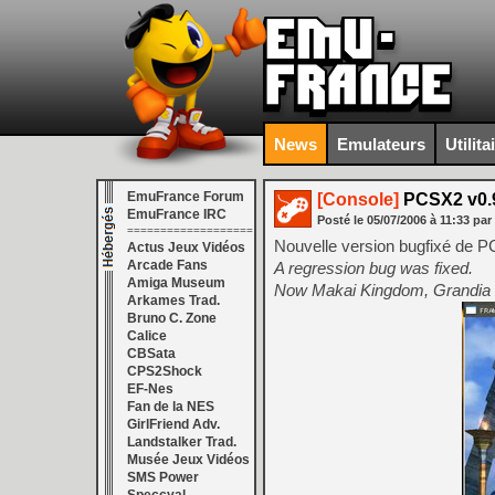
News
Emulateurs
Utilita
EmuFrance Forum
[Console]
PCSX2 v0.9
EmuFrance IRC
Posté le
05/07/2006
à
11:33
par
===================
Nouvelle version bugfixé de 
Actus Jeux Vidéos
Arcade Fans
A regression bug was fixed.
Amiga Museum
Now Makai Kingdom, Grandia I
Arkames Trad.
Bruno C. Zone
Calice
CBSata
CPS2Shock
EF-Nes
Fan de la NES
GirlFriend Adv.
Landstalker Trad.
Musée Jeux Vidéos
SMS Power