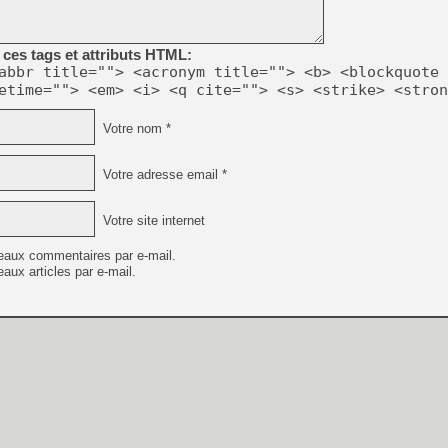
[GK] Beast of Reincarnation
[GK] Ubisoft : fin de parti
[GK] Mémoire cash - Metroid
ces tags et attributs HTML:
[GK] Dan Houser (GTA) défe
[GK] Comment EA Sports FC
abbr title=""> <acronym title=""> <b> <blockquote 
[GK] Crimson Moon : un Dark
etime=""> <em> <i> <q cite=""> <s> <strike> <stron
[GK] Isle of Reveries : le j
[GK] Moonlighter 2 : The En
[GK] Capcom relance Monste
Votre nom *
Votre adresse email *
[Mo5] Deux inédits du Virtu
[GK] Le beat'em up The Walk
Votre site internet
[GK] Endless Legend 2 : enf
eaux commentaires par e-mail.
aux articles par e-mail.
[LS] [PS5] Premiers signes 