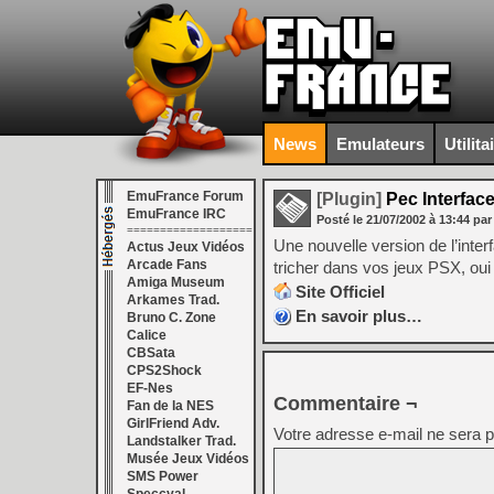
News
Emulateurs
Utilita
EmuFrance Forum
[Plugin]
Pec Interface
EmuFrance IRC
Posté le
21/07/2002
à
13:44
par
===================
Une nouvelle version de l’inte
Actus Jeux Vidéos
Arcade Fans
tricher dans vos jeux PSX, oui
Amiga Museum
Site Officiel
Arkames Trad.
En savoir plus…
Bruno C. Zone
Calice
CBSata
CPS2Shock
EF-Nes
Commentaire ¬
Fan de la NES
GirlFriend Adv.
Votre adresse e-mail ne sera p
Landstalker Trad.
Musée Jeux Vidéos
SMS Power