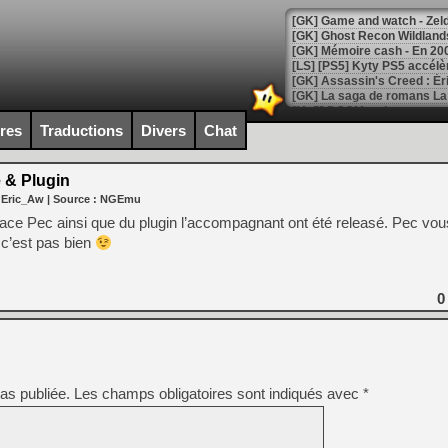
[Mo5] DOOM arrive en cart
[GK] Bethesda fête les 30 
ires
Traductions
Divers
Chat
[GK] Roblox : l'action en B
 & Plugin
[GK] Agenda - GeForce NOW
 Eric_Aw
| Source :
NGEmu
[GK] Devolver Digital en a 
rface Pec ainsi que du plugin l’accompagnant ont été releasé. Pec vo
 c’est pas bien
[LS] [PS5] ps5-y2jb-autolo
[GK] Pourquoi Marvel Tokon 
[GK] Test : Restory : Chill
0
[GK] GTA 6 : Rockstar Games
[GK] Hot Wheels Infinite Rus
[GK] Mémoire cash - Secret 
[GK] Résultats Nintendo : 
[GK] Déjà des dégraissage
as publiée.
Les champs obligatoires sont indiqués avec
*
[Mo5] Brickboy cherche à r
[GK] Minecraft et ses « Gra