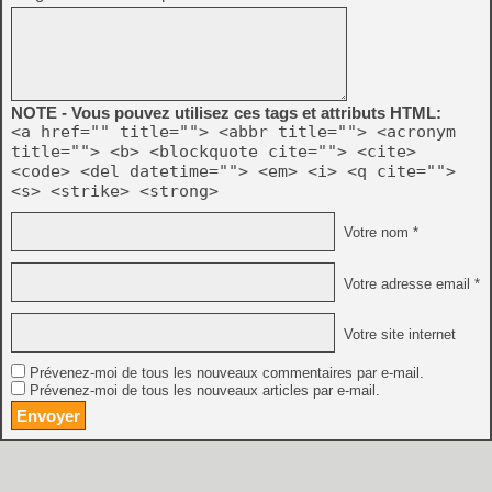
NOTE - Vous pouvez utilisez ces tags et attributs HTML:
<a href="" title=""> <abbr title=""> <acronym
title=""> <b> <blockquote cite=""> <cite>
<code> <del datetime=""> <em> <i> <q cite="">
<s> <strike> <strong>
Votre nom *
Votre adresse email *
Votre site internet
Prévenez-moi de tous les nouveaux commentaires par e-mail.
Prévenez-moi de tous les nouveaux articles par e-mail.