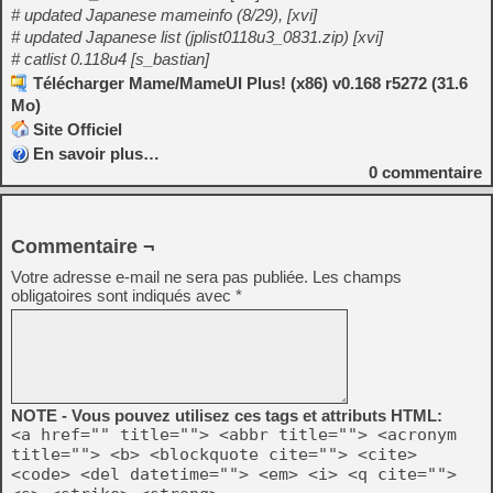
# updated Japanese mameinfo (8/29), [xvi]
# updated Japanese list (jplist0118u3_0831.zip) [xvi]
# catlist 0.118u4 [s_bastian]
Télécharger Mame/MameUI Plus! (x86) v0.168 r5272 (31.6
Mo)
Site Officiel
En savoir plus…
0
commentaire
Commentaire ¬
Votre adresse e-mail ne sera pas publiée.
Les champs
obligatoires sont indiqués avec
*
NOTE - Vous pouvez utilisez ces tags et attributs HTML:
<a href="" title=""> <abbr title=""> <acronym
title=""> <b> <blockquote cite=""> <cite>
<code> <del datetime=""> <em> <i> <q cite="">