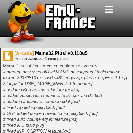
[Arcade]
Mame32 Plus! v0.118u5
Posté le
07/09/2007
à
16:05
par Jets
MamePlus est également en conformité avec u5.
# mamep now uses official MAME development tools mingw-
mame-20070810.exe and dx80_mgw.zip, plus gcc-g++-4.2.1-sjlj-
2.tar.gz for USE_IMAGE_MENU=1 [emuman]
# updated Korean text & history [exako]
# added version info resource to all exe and dll [but]
# updated Japanese command.dat [but]
# fixed zipped inp playback [but]
# GUI: added context menu for inp playback [but]
# fixed auto volume adjust feature [but]
# fixed ICC build [xvi]
# fixed INP_CAPTION feature [xvi]