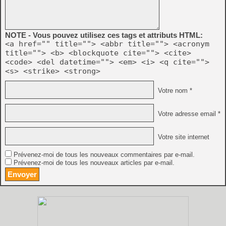
NOTE - Vous pouvez utilisez ces tags et attributs HTML:
<a href="" title=""> <abbr title=""> <acronym
title=""> <b> <blockquote cite=""> <cite>
<code> <del datetime=""> <em> <i> <q cite="">
<s> <strike> <strong>
Votre nom *
Votre adresse email *
Votre site internet
Prévenez-moi de tous les nouveaux commentaires par e-mail.
Prévenez-moi de tous les nouveaux articles par e-mail.