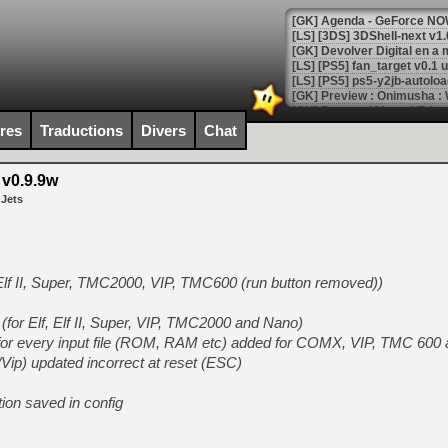
[GK] Agenda - GeForce NOW
[GK] Devolver Digital en a 
[LS] [PS5] ps5-y2jb-autolo
[GK] Pourquoi Marvel Tokon 
[GK] Test : Restory : Chill
ires
Traductions
Divers
Chat
[GK] GTA 6 : Rockstar Games
[GK] Hot Wheels Infinite Rus
[GK] Mémoire cash - Secret 
 v0.9.9w
[GK] Résultats Nintendo : 
 Jets
[GK] Déjà des dégraissage
[Mo5] Brickboy cherche à r
[GK] Minecraft et ses « Gra
 Elf II, Super, TMC2000, VIP, TMC600 (run button removed))
[GK] Beast of Reincarnation
[GK] Ubisoft : fin de parti
or Elf, Elf II, Super, VIP, TMC2000 and Nano)
[GK] Mémoire cash - Metroid
[GK] Dan Houser (GTA) défe
ed for every input file (ROM, RAM etc) added for COMX, VIP, TMC 600
[GK] Comment EA Sports FC
ip) updated incorrect at reset (ESC)
[GK] Crimson Moon : un Dark
[GK] Isle of Reveries : le j
[GK] Moonlighter 2 : The En
ion saved in config
[GK] Capcom relance Monste