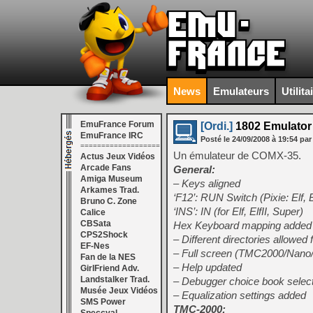
News
Emulateurs
Utilita
EmuFrance Forum
[Ordi.]
1802 Emulator
EmuFrance IRC
Posté le
24/09/2008
à
19:54
par
===================
Un émulateur de COMX-35.
Actus Jeux Vidéos
Arcade Fans
General:
Amiga Museum
– Keys aligned
Arkames Trad.
‘F12’: RUN Switch (Pixie: Elf,
Bruno C. Zone
‘INS’: IN (for Elf, ElfII, Super)
Calice
CBSata
Hex Keyboard mapping added (f
CPS2Shock
– Different directories allow
EF-Nes
– Full screen (TMC2000/Nano/V
Fan de la NES
– Help updated
GirlFriend Adv.
Landstalker Trad.
– Debugger choice book select
Musée Jeux Vidéos
– Equalization settings added
SMS Power
TMC-2000: