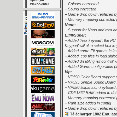
Speccyal
– Colours corrected
Wakoo-enter
– Sound corrected
– Game drop down replaced by ‘
– Memory mapping corrected (
Nano:
– Support for Nano and rom a
Elf/II/Super:
– Added ‘Hex keypad’; the PC k
Keypad’ will also select hex ke
– Added some Elf games in inst
– Added .cos files in load dialo
– Added disabling ‘elf control’ w
– Added Game configuration (
Vip:
– VP590 Color Board support 
– VP595 Simple Sound Board 
– VP580 Expansion keyboard 
– CDP1862 RAM added to de
– Memory mapping corrected (
– Ram size added in config
– Game drop down replaced by ‘
Télécharger 1802 Emulator