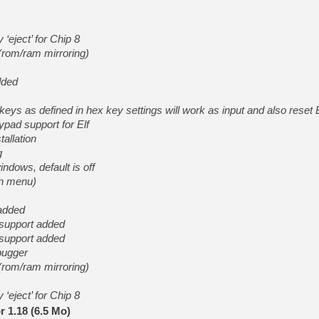
[Mo5] Deux inédits du Virtu
eject’ for Chip 8
[GK] Le beat'em up The Walk
rom/ram mirroring)
[GK] Endless Legend 2 : enf
dded
[LS] [PS5] Le WebKit Userl
eys as defined in hex key settings will work as input and also reset 
ypad support for Elf
allation
[GK] Oubliez Crazy Taxi, S
g
indows, default is off
[LS] [Switch] NSZ 5.0.0 es
in menu)
[GK] No More Room in Hell 2
added
[GK] Un chatbot Atelier Ryz
support added
support added
bugger
rom/ram mirroring)
eject’ for Chip 8
 1.18 (6.5 Mo)