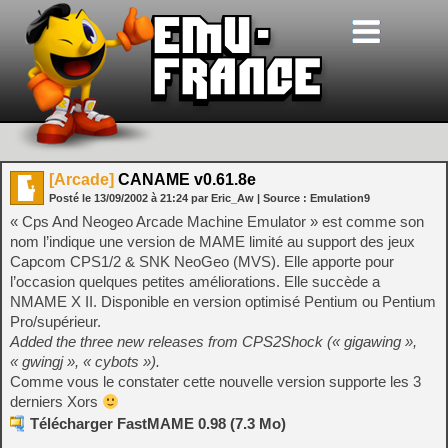
[Arcade]
CANAME v0.61.8e
Posté le
13/09/2002
à
21:24
par Eric_Aw
| Source :
Emulation9
« Cps And Neogeo Arcade Machine Emulator » est comme son
nom l’indique une version de MAME limité au support des jeux
Capcom CPS1/2 & SNK NeoGeo (MVS). Elle apporte pour
l’occasion quelques petites améliorations. Elle succède a
NMAME X II. Disponible en version optimisé Pentium ou Pentium
Pro/supérieur.
Added the three new releases from CPS2Shock (« gigawing »,
« gwingj », « cybots »).
Comme vous le constater cette nouvelle version supporte les 3
derniers Xors
Télécharger FastMAME 0.98 (7.3 Mo)