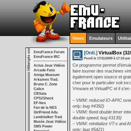
News
Emulateurs
Utilita
EmuFrance Forum
[Ordi.]
VirtualBox (32/
EmuFrance IRC
Posté le
17/11/2009
à
17:19
par
===================
Ce programme permet d’émuler
Actus Jeux Vidéos
Arcade Fans
faire tourner des machines vir
Amiga Museum
également open source et gratuit
Arkames Trad.
cher pour le particulier soit 
Bruno C. Zone
Vmware et VirtualPC et il s’en 
Calice
CBSata
CPS2Shock
– VMM: reduced IO-APIC overh
EF-Nes
only; bug #4392)
Fan de la NES
– VMM: fixed double timer inte
GirlFriend Adv.
Landstalker Trad.
double speed; bug #3135)
Musée Jeux Vidéos
– VMM: reinitialize VT-x and 
SMS Power
only; bug #5421)