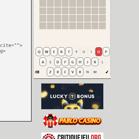
cite="">
g>