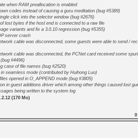
tate when RAM preallocation is enabled
wn codes instead of causing a guru meditation (bug #5389)
[GK] Oubliez Crazy Taxi, S
ingle click into the selector window (bug #2676)
[LS] [Switch] NSZ 5.0.0 es
of lost bytes if the host end is connected to a raw file
mage variants and fix a 3.0.10 regression (bug #5355)
P server crash
[GK] No More Room in Hell 2
[GK] Un chatbot Atelier Ryz
 network cable was disconnected, some guests were able to send / re
[GK] Mémoire cash - Splatte
l network cable was disconnected, the PCNet card received some spur
[GK] Nvidia : le prix des 
[GK] Suikoden Star Leap : 
 (bug #4496)
ng case of file names (bug #2520)
[Mo5] La mini borne d’arc
h in seamless mode (contributed by Huihong Luo)
[GK] Atari renoue avec les 
[GK] Le studio de FIFA Worl
g to files opened in O_APPEND mode (bug #3805)
[GK] La PlayStation 1 en L
sion in guest additions driver which among other things caused lost gu
sages being written to the system log
[GK] Dawn of War 4 : les Né
[GK] Mémoire cash - Secret 
.2.12 (170 Mo)
0