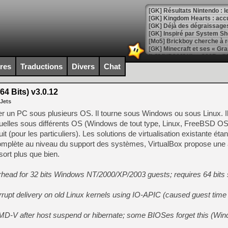
[GK] Résultats Nintendo : 
[GK] Déjà des dégraissage
[Mo5] Brickboy cherche à r
[GK] Minecraft et ses « Gra
[GK] Beast of Reincarnation
ires
Traductions
Divers
Chat
[GK] Ubisoft : fin de parti
[GK] Mémoire cash - Metroid
[GK] Dan Houser (GTA) défe
64 Bits) v3.0.12
[GK] Comment EA Sports FC
 Jets
[GK] Crimson Moon : un Dark
[GK] Isle of Reveries : le j
 un PC sous plusieurs OS. Il tourne sous Windows ou sous Linux. I
[GK] Moonlighter 2 : The En
tuelles sous différents OS (Windows de tout type, Linux, FreeBSD OS/2 
[GK] Capcom relance Monste
 (pour les particuliers). Les solutions de virtualisation existante étant
incomplète au niveau du support des systèmes, VirtualBox propose une 
sort plus que bien.
[Mo5] Deux inédits du Virtu
[GK] Le beat'em up The Walk
ead for 32 bits Windows NT/2000/XP/2003 guests; requires 64 bits 
[GK] Endless Legend 2 : enf
rrupt delivery on old Linux kernels using IO-APIC (caused guest time 
AMD-V after host suspend or hibernate; some BIOSes forget this (Wi
[LS] [PS5] Le WebKit Userl