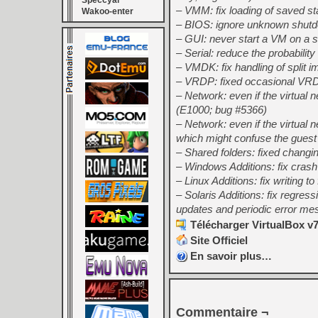
Speccyal
– VMM: fix loading of saved s
Wakoo-enter
– BIOS: ignore unknown shutdo
– GUI: never start a VM on a s
– Serial: reduce the probability 
– VMDK: fix handling of split i
– VRDP: fixed occasional VRD
– Network: even if the virtual
(E1000; bug #5366)
– Network: even if the virtua
which might confuse the guest
– Shared folders: fixed changi
– Windows Additions: fix cras
– Linux Additions: fix writin
– Solaris Additions: fix regres
updates and periodic error mes
Télécharger VirtualBox v7
Site Officiel
En savoir plus…
Commentaire ¬