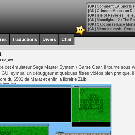
[GK] Comment EA Sports FC
[GK] Crimson Moon : un Dark
[GK] Isle of Reveries : le j
[GK] Moonlighter 2 : The En
[GK] Capcom relance Monste
ires
Traductions
Divers
Chat
[Mo5] Deux inédits du Virtu
[GK] Le beat'em up The Walk
1
 Eric_Aw
[GK] Endless Legend 2 : enf
on de cet émulateur Sega Master System / Game Gear. Il tourne sous 
n GUI sympa, un débuggeur et quelques filtres vidéos bien pratique. Il 
re du 6502 de Marat et enfin la librairie ZLib.
[LS] [PS5] Le WebKit Userl
[GK] Oubliez Crazy Taxi, S
[LS] [Switch] NSZ 5.0.0 es
[GK] No More Room in Hell 2
[GK] Un chatbot Atelier Ryz
[GK] Mémoire cash - Splatte