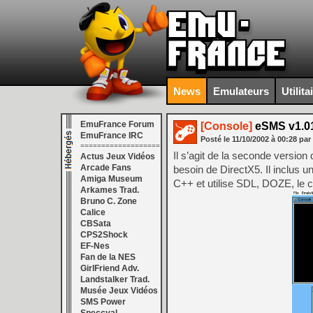
News
Emulateurs
Utilita
EmuFrance Forum
[Console]
eSMS v1.0
EmuFrance IRC
Posté le
11/10/2002
à
00:28
par
===================
Il s’agit de la seconde versi
Actus Jeux Vidéos
Arcade Fans
besoin de DirectX5. Il inclus u
Amiga Museum
C++ et utilise SDL, DOZE, le co
Arkames Trad.
Bruno C. Zone
Calice
CBSata
CPS2Shock
EF-Nes
Fan de la NES
GirlFriend Adv.
Landstalker Trad.
Musée Jeux Vidéos
SMS Power