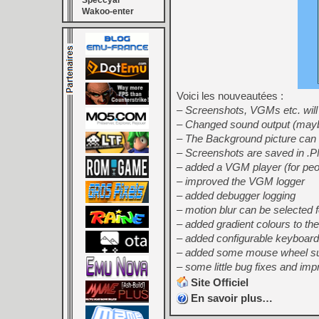
Speccyal
Wakoo-enter
Voici les nouveautées :
– Screenshots, VGMs etc. will 
– Changed sound output (maybe
– The Background picture can 
– Screenshots are saved in .
– added a VGM player (for peo
– improved the VGM logger
– added debugger logging
– motion blur can be selected 
– added gradient colours to th
– added configurable keyboard
– added some mouse wheel su
– some little bug fixes and i
Site Officiel
En savoir plus…