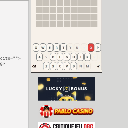
cite="">
g>