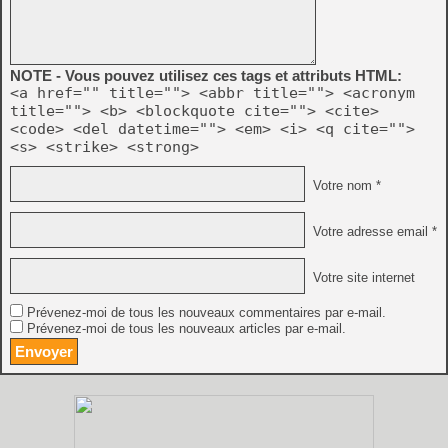
NOTE - Vous pouvez utilisez ces tags et attributs HTML:
<a href="" title=""> <abbr title=""> <acronym
title=""> <b> <blockquote cite=""> <cite>
<code> <del datetime=""> <em> <i> <q cite="">
<s> <strike> <strong>
Votre nom *
Votre adresse email *
Votre site internet
Prévenez-moi de tous les nouveaux commentaires par e-mail.
Prévenez-moi de tous les nouveaux articles par e-mail.