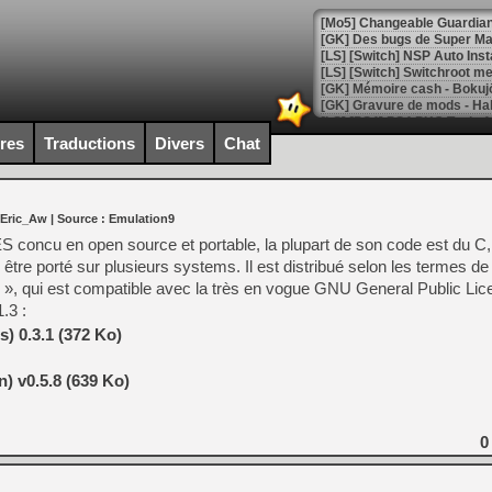
[Mo5] Changeable Guardian 
[GK] Des bugs de Super Mar
[LS] [Switch] NSP Auto Inst
ires
Traductions
Divers
Chat
[GK] La saga horrifique Am
 Eric_Aw
| Source :
Emulation9
[GK] Le portage de Super M
oncu en open source et portable, la plupart de son code est du C, et 
[Mo5] Le jeu de course fut
ur être porté sur plusieurs systems. Il est distribué selon les termes de
[GK] Guillermo del Toro ado
se », qui est compatible avec la très en vogue GNU General Public Li
[LTF] Eté 2026 - Séquence 
.3 :
) 0.3.1 (372 Ko)
[GK] Mistfall Hunter : déjà 
[GK] Wo Long 2 évolue avec
[GK] Crossfire : un TPS à 100
) v0.5.8 (639 Ko)
[LS] [PS5] Premiers signes 
0