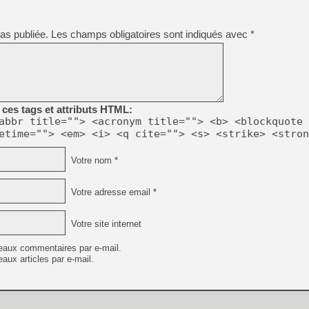
[Mo5] DOOM arrive en cart
[GK] Bethesda fête les 30 
[GK] Roblox : l'action en B
as publiée.
Les champs obligatoires sont indiqués avec
*
[GK] Agenda - GeForce NOW
[GK] Devolver Digital en a 
[LS] [PS5] ps5-y2jb-autolo
ces tags et attributs HTML:
[GK] Pourquoi Marvel Tokon 
abbr title=""> <acronym title=""> <b> <blockquote 
[GK] Test : Restory : Chill
etime=""> <em> <i> <q cite=""> <s> <strike> <stron
[GK] GTA 6 : Rockstar Games
[GK] Hot Wheels Infinite Rus
Votre nom *
[GK] Mémoire cash - Secret 
[GK] Résultats Nintendo : 
[GK] Déjà des dégraissage
Votre adresse email *
[GK] "Vous ne serez jamais
Votre site internet
eaux commentaires par e-mail.
aux articles par e-mail.