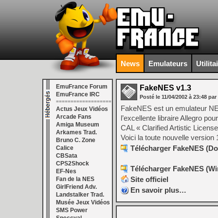
News
Emulateurs
Utilita
EmuFrance Forum
FakeNES v1.3
EmuFrance IRC
Posté le
11/04/2002
à
23:48
par
===================
FakeNES est un emulateur NES c
Actus Jeux Vidéos
Arcade Fans
l’excellente libraire Allegro po
Amiga Museum
CAL « Clarified Artistic Licen
Arkames Trad.
Voici la toute nouvelle version 1
Bruno C. Zone
Télécharger FakeNES (Dos
Calice
CBSata
CPS2Shock
Télécharger FakeNES (Win
EF-Nes
Site officiel
Fan de la NES
GirlFriend Adv.
En savoir plus…
Landstalker Trad.
Musée Jeux Vidéos
SMS Power