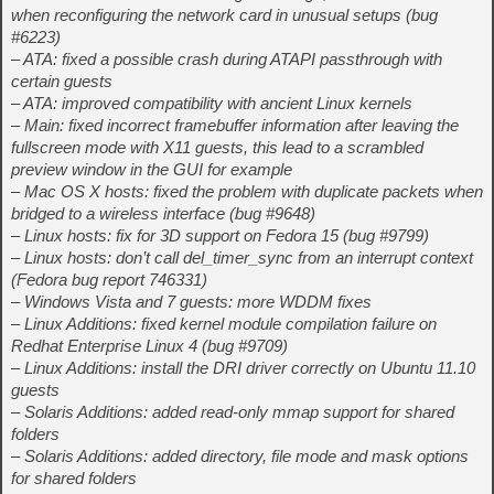
when reconfiguring the network card in unusual setups (bug
#6223)
– ATA: fixed a possible crash during ATAPI passthrough with
certain guests
– ATA: improved compatibility with ancient Linux kernels
– Main: fixed incorrect framebuffer information after leaving the
fullscreen mode with X11 guests, this lead to a scrambled
preview window in the GUI for example
– Mac OS X hosts: fixed the problem with duplicate packets when
bridged to a wireless interface (bug #9648)
– Linux hosts: fix for 3D support on Fedora 15 (bug #9799)
– Linux hosts: don’t call del_timer_sync from an interrupt context
(Fedora bug report 746331)
– Windows Vista and 7 guests: more WDDM fixes
– Linux Additions: fixed kernel module compilation failure on
Redhat Enterprise Linux 4 (bug #9709)
– Linux Additions: install the DRI driver correctly on Ubuntu 11.10
guests
– Solaris Additions: added read-only mmap support for shared
folders
– Solaris Additions: added directory, file mode and mask options
for shared folders