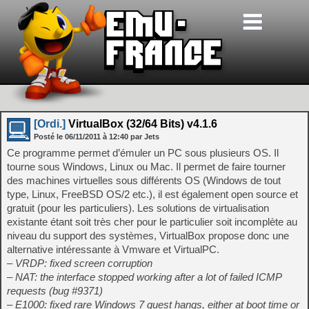
[Ordi.]
VirtualBox (32/64 Bits) v4.1.6
Posté le
06/11/2011
à
12:40
par Jets
Ce programme permet d’émuler un PC sous plusieurs OS. Il
tourne sous Windows, Linux ou Mac. Il permet de faire tourner
des machines virtuelles sous différents OS (Windows de tout
type, Linux, FreeBSD OS/2 etc.), il est également open source et
gratuit (pour les particuliers). Les solutions de virtualisation
existante étant soit très cher pour le particulier soit incomplète au
niveau du support des systèmes, VirtualBox propose donc une
alternative intéressante à Vmware et VirtualPC.
– VRDP: fixed screen corruption
– NAT: the interface stopped working after a lot of failed ICMP
requests (bug #9371)
– E1000: fixed rare Windows 7 guest hangs, either at boot time or