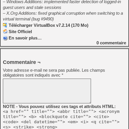
– Windows Additions: implemented faster detection of logged-in
guest users and stale sessions
– X.Org Additions: fixed graphical corruption when switching to a
virtual terminal (bug #9490)
Télécharger VirtualBox v7.2.14 (170 Mo)
Site Officiel
En savoir plus…
0
commentaire
Commentaire ¬
Votre adresse e-mail ne sera pas publiée.
Les champs
obligatoires sont indiqués avec
*
NOTE - Vous pouvez utilisez ces tags et attributs HTML:
<a href="" title=""> <abbr title=""> <acronym
title=""> <b> <blockquote cite=""> <cite>
<code> <del datetime=""> <em> <i> <q cite="">
<s> <strike> <strong>