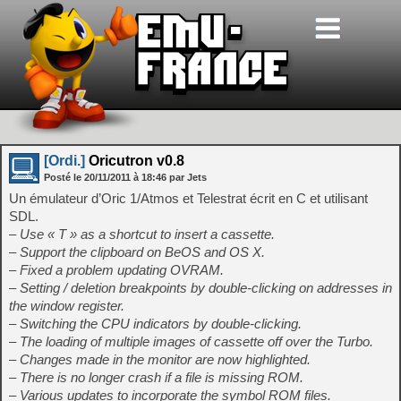
[Ordi.]
Oricutron v0.8
Posté le
20/11/2011
à
18:46
par Jets
Un émulateur d’Oric 1/Atmos et Telestrat écrit en C et utilisant
SDL.
– Use « T » as a shortcut to insert a cassette.
– Support the clipboard on BeOS and OS X.
– Fixed a problem updating OVRAM.
– Setting / deletion breakpoints by double-clicking on addresses in
the window register.
– Switching the CPU indicators by double-clicking.
– The loading of multiple images of cassette off over the Turbo.
– Changes made in the monitor are now highlighted.
– There is no longer crash if a file is missing ROM.
– Various updates to incorporate the symbol ROM files.