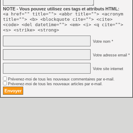
NOTE - Vous pouvez utilisez ces tags et attributs HTML:
<a href="" title=""> <abbr title=""> <acronym
title=""> <b> <blockquote cite=""> <cite>
<code> <del datetime=""> <em> <i> <q cite="">
<s> <strike> <strong>
Votre nom *
Votre adresse email *
Votre site internet
Prévenez-moi de tous les nouveaux commentaires par e-mail.
Prévenez-moi de tous les nouveaux articles par e-mail.