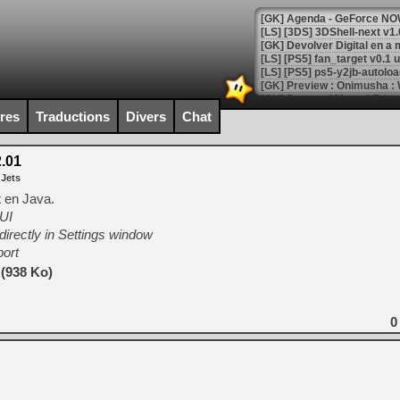
[GK] Agenda - GeForce NOW
[GK] Devolver Digital en a 
[LS] [PS5] ps5-y2jb-autolo
[GK] Pourquoi Marvel Tokon 
[GK] Test : Restory : Chill
ires
Traductions
Divers
Chat
[GK] GTA 6 : Rockstar Games
[GK] Hot Wheels Infinite Rus
[GK] Mémoire cash - Secret 
2.01
[GK] Résultats Nintendo : 
 Jets
[GK] Déjà des dégraissage
t en Java.
 UI
[Mo5] Brickboy cherche à r
directly in Settings window
[GK] Minecraft et ses « Gra
port
[GK] Beast of Reincarnation
 (938 Ko)
[GK] Ubisoft : fin de parti
[GK] Mémoire cash - Metroid
[GK] Dan Houser (GTA) défe
[GK] Comment EA Sports FC
0
[GK] Crimson Moon : un Dark
[GK] Isle of Reveries : le j
[GK] Moonlighter 2 : The En
[GK] Capcom relance Monste