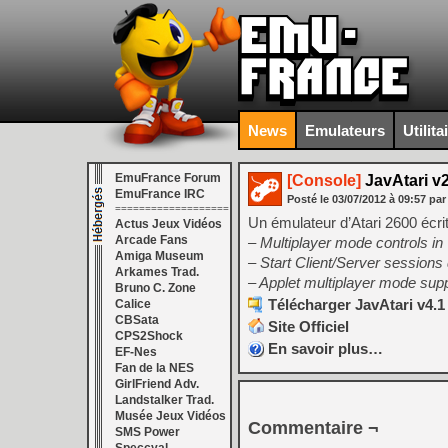
News
Emulateurs
Utilita
EmuFrance Forum
[Console]
JavAtari v
EmuFrance IRC
Posté le
03/07/2012
à
09:57
par
===================
Un émulateur d’Atari 2600 écri
Actus Jeux Vidéos
Arcade Fans
– Multiplayer mode controls in
Amiga Museum
– Start Client/Server sessions 
Arkames Trad.
– Applet multiplayer mode sup
Bruno C. Zone
Télécharger JavAtari v4.1
Calice
CBSata
Site Officiel
CPS2Shock
En savoir plus…
EF-Nes
Fan de la NES
GirlFriend Adv.
Landstalker Trad.
Musée Jeux Vidéos
Commentaire ¬
SMS Power