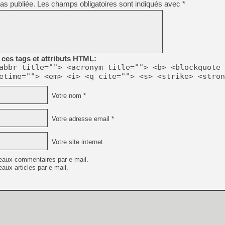
as publiée.
Les champs obligatoires sont indiqués avec
*
[Mo5] Deux inédits du Virtu
[GK] Le beat'em up The Walk
[GK] Endless Legend 2 : enf
ces tags et attributs HTML:
abbr title=""> <acronym title=""> <b> <blockquote 
[LS] [PS5] Le WebKit Userl
etime=""> <em> <i> <q cite=""> <s> <strike> <stron
Votre nom *
[GK] Oubliez Crazy Taxi, S
[LS] [Switch] NSZ 5.0.0 es
Votre adresse email *
[GK] No More Room in Hell 2
Votre site internet
[GK] Un chatbot Atelier Ryz
eaux commentaires par e-mail.
aux articles par e-mail.