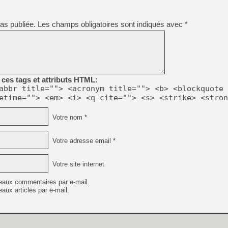
[GK] Capcom relance Monste
as publiée.
Les champs obligatoires sont indiqués avec
*
[Mo5] Deux inédits du Virtu
[GK] Le beat'em up The Walk
[GK] Endless Legend 2 : enf
ces tags et attributs HTML:
abbr title=""> <acronym title=""> <b> <blockquote 
[LS] [PS5] Le WebKit Userl
etime=""> <em> <i> <q cite=""> <s> <strike> <stron
Votre nom *
[GK] Oubliez Crazy Taxi, S
Votre adresse email *
[LS] [Switch] NSZ 5.0.0 es
[GK] Bethesda fête les 30 
Votre site internet
eaux commentaires par e-mail.
aux articles par e-mail.