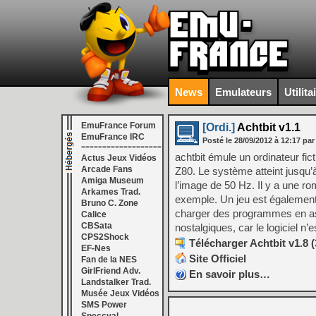
News
Emulateurs
Utilita
EmuFrance Forum
[Ordi.]
Achtbit v1.1
EmuFrance IRC
Posté le
28/09/2012
à
12:17
par
===================
achtbit émule un ordinateur fic
Actus Jeux Vidéos
Arcade Fans
Z80. Le système atteint jusqu’
Amiga Museum
l’image de 50 Hz. Il y a une 
Arkames Trad.
exemple. Un jeu est également 
Bruno C. Zone
charger des programmes en asse
Calice
CBSata
nostalgiques, car le logiciel n’
CPS2Shock
Télécharger Achtbit v1.8 
EF-Nes
Site Officiel
Fan de la NES
GirlFriend Adv.
En savoir plus…
Landstalker Trad.
Musée Jeux Vidéos
SMS Power