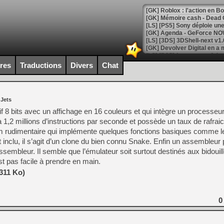
[GK] Roblox : l'action en B
[GK] Agenda - GeForce NOW
[GK] Devolver Digital en a 
[LS] [PS5] ps5-y2jb-autolo
ires
Traductions
Divers
Chat
[GK] Pourquoi Marvel Tokon 
[GK] Test : Restory : Chill
[GK] GTA 6 : Rockstar Games
 Jets
[GK] Hot Wheels Infinite Rus
[GK] Mémoire cash - Secret 
tif 8 bits avec un affichage en 16 couleurs et qui intègre un processeur
[GK] Résultats Nintendo : 
à 1,2 millions d’instructions par seconde et possède un taux de rafra
rom rudimentaire qui implémente quelques fonctions basiques comme l
[GK] Déjà des dégraissage
inclu, il s’agit d’un clone du bien connu Snake. Enfin un assembleur
[Mo5] Brickboy cherche à r
mbleur. Il semble que l’émulateur soit surtout destinés aux bidouil
[GK] Minecraft et ses « Gra
est pas facile à prendre en main.
[GK] Beast of Reincarnation
(311 Ko)
[GK] Ubisoft : fin de parti
[GK] Mémoire cash - Metroid
[GK] Dan Houser (GTA) défe
[GK] Comment EA Sports FC
0
[GK] Crimson Moon : un Dark
[GK] Isle of Reveries : le j
[GK] Moonlighter 2 : The En