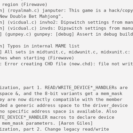
[GK] Déjà des dégraissage
 region (Firewave)
n] (royalmah.c) janputer: This game is a hack/copy
[Mo5] Brickboy cherche à r
New Double Bet Mahjong".
[GK] Minecraft et ses « Gra
n] (vicdual.c) invho2: Dipswitch settings from man
[GK] Beast of Reincarnation
n] (vicdual.c) invds: Dipswitch settings from manu
[GK] Ubisoft : fin de parti
] (gunpey.c) gunpey: [debug] Assert in debug build
[GK] Mémoire cash - Metroid
[GK] Dan Houser (GTA) défe
[GK] Comment EA Sports FC
n] Typos in internal MAME list
[GK] Crimson Moon : un Dark
] All sets in midtunit.c, midwunit.c, midxunit.c: 
[GK] Isle of Reveries : le j
[GK] Moonlighter 2 : The En
hes when starting (Firewave)
[GK] Capcom relance Monste
: Error creating CHD file (new.chd): file not writ
[Mo5] Deux inédits du Virtu
ization, part 1. READ/WRITE_DEVICE*_HANDLERs are
[GK] Le beat'em up The Walk
[LTF] Eté 2026 - Séquence 
space &, and the 8-bit variants get a mem_mask
ey are now directly compatible with the member
ded a generic address space to the driver_device
no specific address space is available. Also
TE_DEVICE*_HANDLER macros to declare device
 mem_mask parameters. [Aaron Giles]
ization, part 2. Change legacy read/write