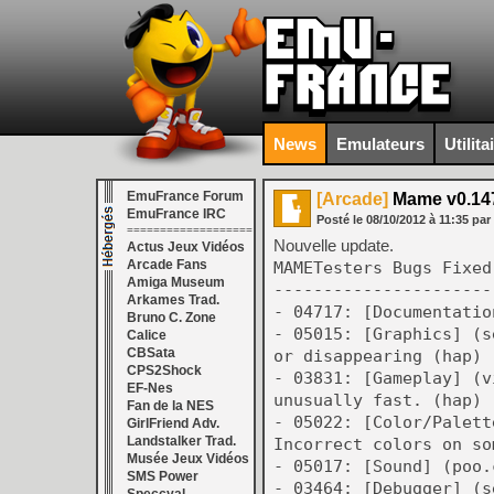
News
Emulateurs
Utilita
EmuFrance Forum
[Arcade]
Mame v0.147
EmuFrance IRC
Posté le
08/10/2012
à
11:35
par
===================
Nouvelle update.
Actus Jeux Vidéos
Arcade Fans
MAMETesters Bugs Fixed
Amiga Museum
----------------------
Arkames Trad.
- 04717: [Documentatio
Bruno C. Zone
- 05015: [Graphics] (s
Calice
CBSata
or disappearing (hap)
CPS2Shock
- 03831: [Gameplay] (v
EF-Nes
unusually fast. (hap)
Fan de la NES
- 05022: [Color/Palett
GirlFriend Adv.
Landstalker Trad.
Incorrect colors on so
Musée Jeux Vidéos
- 05017: [Sound] (poo.
SMS Power
- 03464: [Debugger] (s