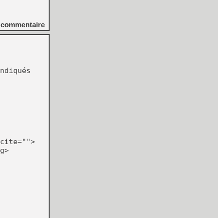
commentaire
ndiqués
cite="">
g>