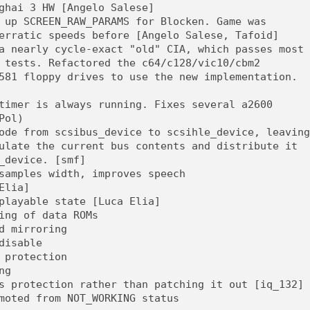
ghai 3 HW [Angelo Salese]
 up SCREEN_RAW_PARAMS for Blocken. Game was
erratic speeds before [Angelo Salese, Tafoid]
a nearly cycle-exact "old" CIA, which passes most
 tests. Refactored the c64/c128/vic10/cbm2
581 floppy drives to use the new implementation.
timer is always running. Fixes several a2600
Pol)
ode from scsibus_device to scsihle_device, leaving
ulate the current bus contents and distribute it
_device. [smf]
samples width, improves speech
Elia]
playable state [Luca Elia]
ing of data ROMs
d mirroring
disable
 protection
ng
s protection rather than patching it out [iq_132]
moted from NOT_WORKING status