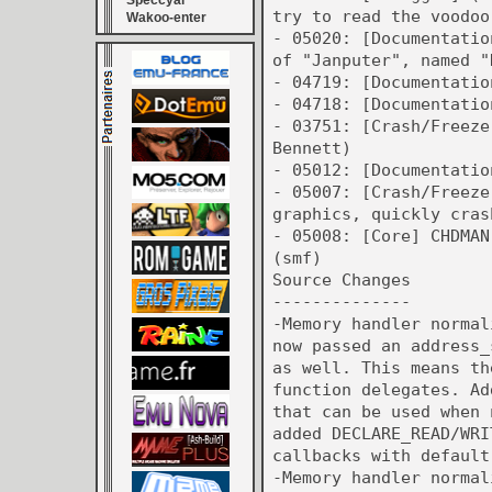
Speccyal
try to read the voodoo
Wakoo-enter
- 05020: [Documentatio
of "Janputer", named "
- 04719: [Documentatio
- 04718: [Documentatio
- 03751: [Crash/Freeze
Bennett)
- 05012: [Documentatio
- 05007: [Crash/Freeze
graphics, quickly cras
- 05008: [Core] CHDMAN
(smf)
Source Changes
--------------
-Memory handler normal
now passed an address_
as well. This means th
function delegates. Ad
that can be used when 
added DECLARE_READ/WRI
callbacks with default
-Memory handler normal