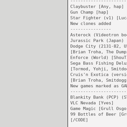
----------------------
Claybuster [Any, hap]
Gun Champ [hap]
Star Fighter (v1) [Luc
New clones added
----------------
Asterock (Videotron bo
Jurassic Park (Japan) 
Dodge City (2131-82, U
[Brian Troha, The Dump
Enforce (World) [ShouT
Sega Bass Fishing Delu
[Tormod, Yohji, Smitdo
Cruis'n Exotica (versi
[Brian Troha, Smitdogg
New games marked as GA
----------------------
Blankity Bank (PCP) (S
VLC Nevada [Yves]
Game Magic [Grull Osgo
99 Bottles of Beer [Gr
[/CODE]