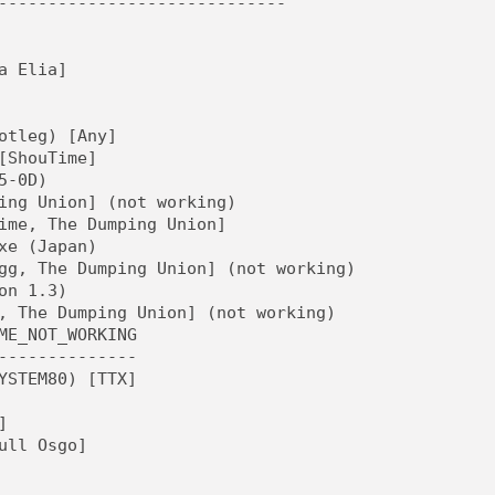
-----------------------------
a Elia]
otleg) [Any]
[ShouTime]
5-0D)
ing Union] (not working)
ime, The Dumping Union]
xe (Japan)
gg, The Dumping Union] (not working)
on 1.3)
, The Dumping Union] (not working)
ME_NOT_WORKING
--------------
YSTEM80) [TTX]
]
ull Osgo]