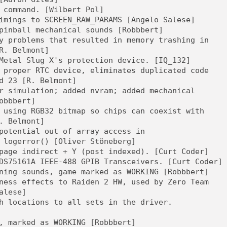
 command. [Wilbert Pol]
imings to SCREEN_RAW_PARAMS [Angelo Salese]
pinball mechanical sounds [Robbbert]
y problems that resulted in memory trashing in
R. Belmont]
Metal Slug X's protection device. [IQ_132]
 proper RTC device, eliminates duplicated code
d 23 [R. Belmont]
r simulation; added nvram; added mechanical
obbbert]
 using RGB32 bitmap so chips can coexist with
. Belmont]
potential out of array access in
 logerror() [Oliver Stöneberg]
page indirect + Y (post indexed). [Curt Coder]
DS75161A IEEE-488 GPIB Transceivers. [Curt Coder]
ning sounds, game marked as WORKING [Robbbert]
ness effects to Raiden 2 HW, used by Zero Team
alese]
h locations to all sets in the driver.
, marked as WORKING [Robbbert]