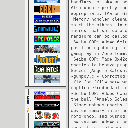
handlers to take an ad
Also update pretty muc
appropriate. [Aaron Gi
-Memory handler cleanu
match the others. To e
macros that set up a d
handlers can be called
-Seibu COP: Added 0x1c
positioning during int
gameplay in Zero Team,
-Seibu COP: Made 0x42c
enemies to behave prop
Soccer [Angelo Salese,
-gunpey.c - Corrected 
-fix for "file note wr
duplicate/redundant co
-Seibu COP: Added 0xe3
the ball [Angelo Sales
-Since nobody checks f
device_memory_interfac
reference, and pushed 
the system. Added a ha
when it is ambiguous. 