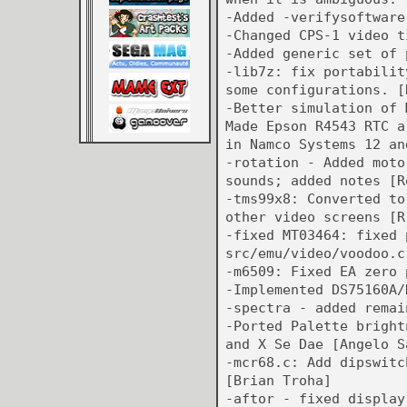
-Added -verifysoftware
-Changed CPS-1 video t
-Added generic set of 
-lib7z: fix portabilit
some configurations. [
-Better simulation of 
Made Epson R4543 RTC a
in Namco Systems 12 an
-rotation - Added moto
sounds; added notes [R
-tms99x8: Converted to
other video screens [R
-fixed MT03464: fixed 
src/emu/video/voodoo.c
-m6509: Fixed EA zero 
-Implemented DS75160A/
-spectra - added remai
-Ported Palette bright
and X Se Dae [Angelo S
-mcr68.c: Add dipswitc
[Brian Troha]
-aftor - fixed display