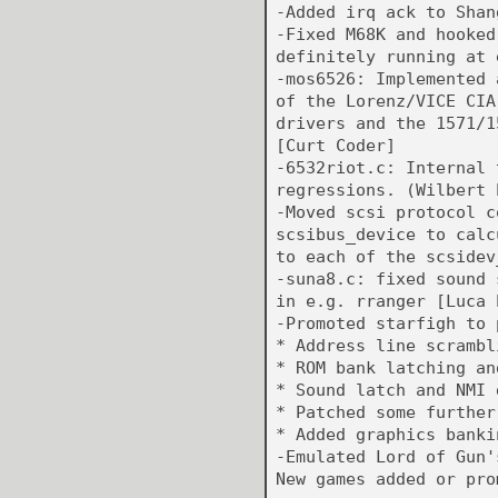
-Added irq ack to Shan
-Fixed M68K and hooked
definitely running at 
-mos6526: Implemented 
of the Lorenz/VICE CIA
drivers and the 1571/1
[Curt Coder]
-6532riot.c: Internal 
regressions. (Wilbert 
-Moved scsi protocol c
scsibus_device to calc
to each of the scsidev
-suna8.c: fixed sound 
in e.g. rranger [Luca 
-Promoted starfigh to 
* Address line scrambl
* ROM bank latching an
* Sound latch and NMI 
* Patched some further
* Added graphics banki
-Emulated Lord of Gun'
New games added or pro