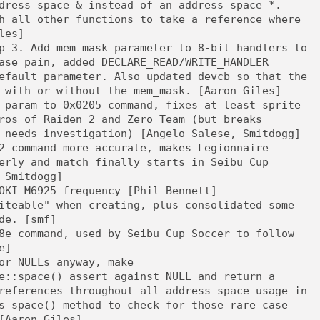
dress_space & instead of an address_space *.
h all other functions to take a reference where
les]
p 3. Add mem_mask parameter to 8-bit handlers to
ase pain, added DECLARE_READ/WRITE_HANDLER
efault parameter. Also updated devcb so that the
 with or without the mem_mask. [Aaron Giles]
 param to 0x0205 command, fixes at least sprite
ros of Raiden 2 and Zero Team (but breaks
 needs investigation) [Angelo Salese, Smitdogg]
2 command more accurate, makes Legionnaire
erly and match finally starts in Seibu Cup
 Smitdogg]
OKI M6925 frequency [Phil Bennett]
iteable" when creating, plus consolidated some
de. [smf]
8e command, used by Seibu Cup Soccer to follow
e]
or NULLs anyway, make
e::space() assert against NULL and return a
references throughout all address space usage in
s_space() method to check for those rare case
[Aaron Giles]