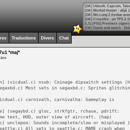
[GK] Mistfall Hunter : déjà 
[GK] Wo Long 2 évolue avec
[GK] Crossfire : un TPS à 100
[LS] [PS5] Premiers signes 
ires
Traductions
Divers
Chat
u1 *maj*
[Mo5] DOOM arrive en cart
 Jets
[GK] Bethesda fête les 30 
[GK] Roblox : l'action en B
[GK] Agenda - GeForce NOW
n] (vicdual.c) nsub: Coinage dipswitch settings (h
[GK] Devolver Digital en a 
egaxbd.c) Most sets in segaxbd.c: Sprites glitchin
[LS] [PS5] ps5-y2jb-autolo
icdual.c) carnivalh, carnivalha: Gameplay is
[GK] Pourquoi Marvel Tokon 
[GK] Test : Restory : Chill
e] (segaybd.c) gloc, strkfgtr, rchase, pdrift:
[GK] GTA 6 : Rockstar Games
[GK] Hot Wheels Infinite Rus
me text, HUD, outer view of aircraft. (hap)
[GK] Mémoire cash - Secret 
c) unclepoo: Sounds incomplete/slow or misplayed (
[GK] Résultats Nintendo : 
eattle.c) All sets in seattle.c: MAME crash when