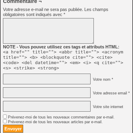
Commentaire ¬
Votre adresse e-mail ne sera pas publiée.
Les champs
obligatoires sont indiqués avec
*
NOTE - Vous pouvez utilisez ces tags et attributs HTML:
<a href="" title=""> <abbr title=""> <acronym
title=""> <b> <blockquote cite=""> <cite>
<code> <del datetime=""> <em> <i> <q cite="">
<s> <strike> <strong>
Votre nom *
Votre adresse email *
Votre site internet
Prévenez-moi de tous les nouveaux commentaires par e-mail.
Prévenez-moi de tous les nouveaux articles par e-mail.