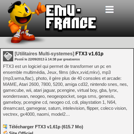
[Utilitaires Multi-systemes]
FTX3 v1.61p
Posté le
22/09/2013
à
14:38
par greatxerox
FTX3 est un logiciel qui permet de transformer un pc en
ensemble multimédia, Jeux, films (divx,xvid,mkv), mp3
(mp3,wma,flac), photo, il gère plus de 40 consoles et arcade:
MAME, Atari 2600, 7800, 5200, amiga cd32, nintendo snes, nes,
gamecube, wii, atari jaguar, pcengine, virtual boy, gba, lynx,
wonderswan, neogeo, neogeopocket, sega sms, genesis,
gameboy, pcengine cd, neogeo cd, cdi, playstation 1, N64,
dreamcast, gamegear, saturn, intelevision, flipper, coleco vision,
vectrex, gx4000, naomi, model2…
Télécharger FTX3 v1.61p (615.7 Mo)
Site Officiel