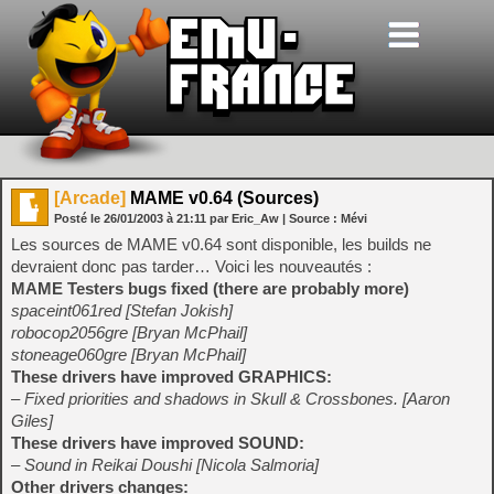
[Arcade]
MAME v0.64 (Sources)
Posté le
26/01/2003
à
21:11
par Eric_Aw
| Source :
Mévi
Les sources de MAME v0.64 sont disponible, les builds ne
devraient donc pas tarder… Voici les nouveautés :
MAME Testers bugs fixed (there are probably more)
spaceint061red [Stefan Jokish]
robocop2056gre [Bryan McPhail]
stoneage060gre [Bryan McPhail]
These drivers have improved GRAPHICS:
– Fixed priorities and shadows in Skull & Crossbones. [Aaron
Giles]
These drivers have improved SOUND:
– Sound in Reikai Doushi [Nicola Salmoria]
Other drivers changes: