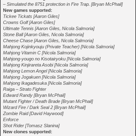
– Simulated the 8751 protection in Fire Trap. [Bryan McPhail]
New games supported:
Tickee Tickats [Aaron Giles]
Crowns Golf [Aaron Giles]
Ultimate Tennis [Aaron Giles, Nicola Salmoria]
Stone Ball [Aaron Giles, Nicola Salmoria]
Cheese Chase [Aaron Giles, Nicola Salmoria]
Mahjong Kojinkyouju (Private Teacher) [Nicola Salmoria]
Mahjong Vitamin C [Nicola Salmoria]
Mahjong-yougo no Kisotairyoku [Nicola Salmoria]
Mahjong Kinjirareta Asobi [Nicola Salmoria]
Mahjong Lemon Angel [Nicola Salmoria]
Mahjong Jogakuen [Nicola Salmoria]
Mahjong Ikagadesuka [Nicola Salmoria]
Raiga – Strato Fighter
Edward Randy [Bryan McPhail]
Mutant Fighter / Death Brade [Bryan McPhail]
Wizard Fire / Dark Seal 2 [Bryan McPhail]
Zombie Raid [David Haywood]
Enforce
Shot Rider [Tomasz Slanina]
New clones supported: