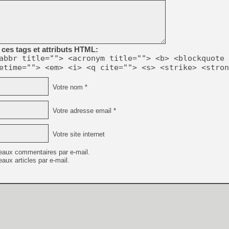
[GK] Résultats Nintendo : 
[GK] Déjà des dégraissage
[Mo5] Brickboy cherche à r
[GK] Minecraft et ses « Gra
ces tags et attributs HTML:
abbr title=""> <acronym title=""> <b> <blockquote 
[GK] Beast of Reincarnation
[GK] Ubisoft : fin de parti
etime=""> <em> <i> <q cite=""> <s> <strike> <stron
[GK] Mémoire cash - Metroid
[GK] Dan Houser (GTA) défe
Votre nom *
[GK] Comment EA Sports FC
[GK] Crimson Moon : un Dark
[GK] Isle of Reveries : le j
Votre adresse email *
[GK] Moonlighter 2 : The En
[GK] Capcom relance Monste
Votre site internet
eaux commentaires par e-mail.
[GK] Guillermo del Toro ado
aux articles par e-mail.