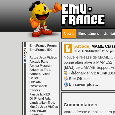
News
Emulateurs
Utilita
EmuFrance Forum
[Arcade]
MAME Classi
EmuFrance IRC
Posté le
31/01/2003
à
23:58
par
===================
Nouvelle release de MAME Class
Actus Jeux Vidéos
Arcade Fans
bonne alternative a MAME32
Amiga Museum
[MAJ]
Le « MAME Support Files
Arkames Trad.
Télécharger VBALink 1.8.0
Bruno C. Zone
Calice
Site Officiel
CBSata
En savoir plus…
CPS2Shock
EF-Nes
Fan de la NES
GirlFriend Adv.
Landstalker Trad.
Commentaire ¬
Musée Jeux Vidéos
SMS Power
Votre adresse e-mail ne sera p