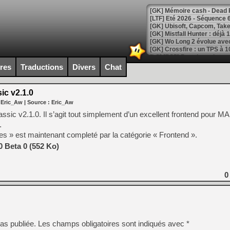
[LTF] Eté 2026 - Séquence 
[GK] Mistfall Hunter : déjà 
[GK] Wo Long 2 évolue avec
[GK] Crossfire : un TPS à 100
[LS] [PS5] Premiers signes 
ires
Traductions
Divers
Chat
c v2.1.0
 Eric_Aw
| Source :
Eric_Aw
[Mo5] DOOM arrive en cart
ic v2.1.0. Il s’agit tout simplement d’un excellent frontend pour M
[GK] Bethesda fête les 30 
…
[GK] Roblox : l'action en B
 » est maintenant completé par la catégorie « Frontend ».
 Beta 0 (552 Ko)
[GK] Agenda - GeForce NOW
[GK] Devolver Digital en a 
0
[LS] [PS5] ps5-y2jb-autolo
[GK] Pourquoi Marvel Tokon 
[GK] Test : Restory : Chill
[GK] GTA 6 : Rockstar Games
[GK] Hot Wheels Infinite Rus
as publiée.
Les champs obligatoires sont indiqués avec
*
[GK] Mémoire cash - Secret 