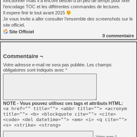
fonctionner mais il a encore besoin d’un peu de temps pour fixer
l’encodage TOC et les différentes commandes de lectures.
Il espere finir le tout avant 2015
Je vous invite a aller consulter l’ensemble des screenshots sur le
site officiel.
Site Officiel
0
commentaire
Commentaire ¬
Votre adresse e-mail ne sera pas publiée.
Les champs
obligatoires sont indiqués avec
*
NOTE - Vous pouvez utilisez ces tags et attributs HTML:
<a href="" title=""> <abbr title=""> <acronym
title=""> <b> <blockquote cite=""> <cite>
<code> <del datetime=""> <em> <i> <q cite="">
<s> <strike> <strong>
Votre nom *