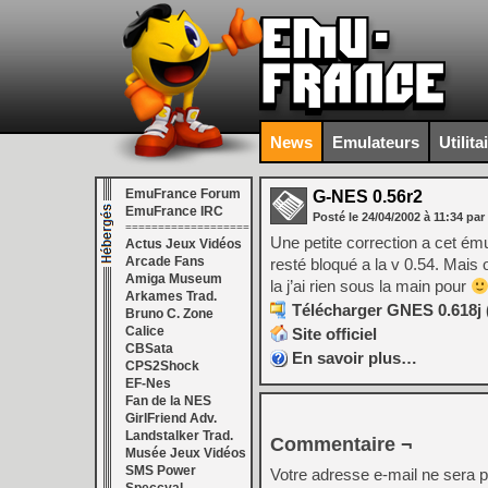
News
Emulateurs
Utilita
EmuFrance Forum
G-NES 0.56r2
EmuFrance IRC
Posté le
24/04/2002
à
11:34
par
===================
Une petite correction a cet ém
Actus Jeux Vidéos
Arcade Fans
resté bloqué a la v 0.54. Mais
Amiga Museum
la j’ai rien sous la main pour
Arkames Trad.
Télécharger GNES 0.618j 
Bruno C. Zone
Calice
Site officiel
CBSata
En savoir plus…
CPS2Shock
EF-Nes
Fan de la NES
GirlFriend Adv.
Landstalker Trad.
Commentaire ¬
Musée Jeux Vidéos
SMS Power
Votre adresse e-mail ne sera p