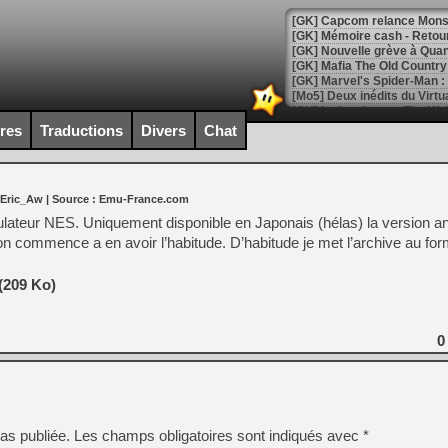
[GK] Capcom relance Monste
[Mo5] Deux inédits du Virtu
[GK] Le beat'em up The Walk
ires
Traductions
Divers
Chat
[GK] Endless Legend 2 : enf
 Eric_Aw
| Source :
Emu-France.com
[LS] [PS5] Le WebKit Userl
ulateur NES. Uniquement disponible en Japonais (hélas) la version an
 on commence a en avoir l’habitude. D’habitude je met l’archive au for
[GK] Oubliez Crazy Taxi, S
(209 Ko)
[LS] [Switch] NSZ 5.0.0 es
[GK] No More Room in Hell 2
0
[GK] Un chatbot Atelier Ryz
[GK] Mémoire cash - Splatte
[GK] Nvidia : le prix des 
[GK] Suikoden Star Leap : 
as publiée.
Les champs obligatoires sont indiqués avec
*
[Mo5] La mini borne d’arc