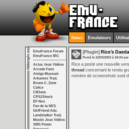
News
Emulateurs
Utilita
EmuFrance Forum
[Plugin]
Rice’s Daeda
EmuFrance IRC
Posté le
22/03/2003
à
18:04
par
===================
Rice a posté une nouvelle ver
Actus Jeux Vidéos
Arcade Fans
thread
concernant le rendu gra
Amiga Museum
nombre de screenshots sont di
Arkames Trad.
Bruno C. Zone
Calice
CBSata
CPS2Shock
EF-Nes
Fan de la NES
GirlFriend Adv.
Landstalker Trad.
Musée Jeux Vidéos
SMS Power