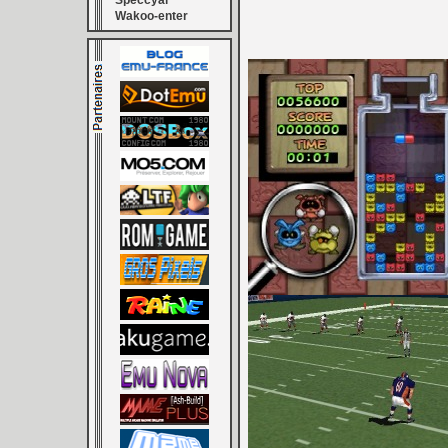
Speccyal
Wakoo-enter