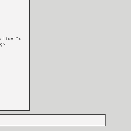
cite="">
g>