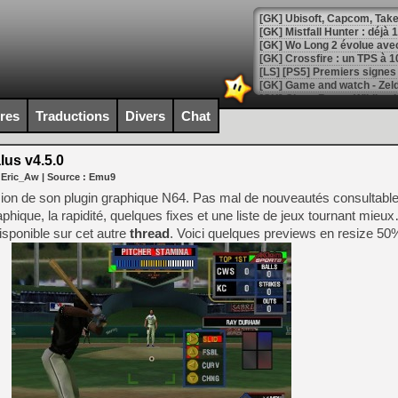
[GK] Mistfall Hunter : déjà 
[GK] Wo Long 2 évolue avec
[GK] Crossfire : un TPS à 100
[LS] [PS5] Premiers signes 
ires
Traductions
Divers
Chat
lus v4.5.0
[Mo5] DOOM arrive en cart
 Eric_Aw
| Source :
Emu9
[GK] Bethesda fête les 30 
[GK] Roblox : l'action en B
sion de son plugin graphique N64. Pas mal de nouveautés consultable
phique, la rapidité, quelques fixes et une liste de jeux tournant mieu
sponible sur cet autre
thread
. Voici quelques previews en resize 50%
[GK] Agenda - GeForce NOW
[GK] Devolver Digital en a 
[LS] [PS5] ps5-y2jb-autolo
[GK] Pourquoi Marvel Tokon 
[GK] Test : Restory : Chill
[GK] GTA 6 : Rockstar Games
[GK] Hot Wheels Infinite Rus
[GK] Mémoire cash - Secret 
[GK] Résultats Nintendo : 