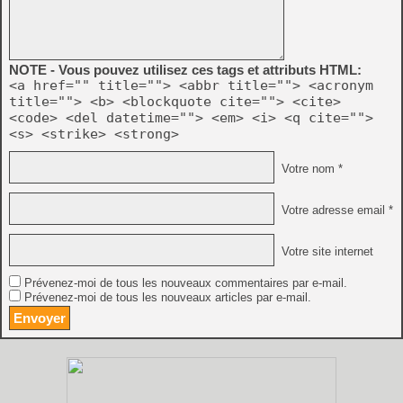
NOTE - Vous pouvez utilisez ces tags et attributs HTML:
<a href="" title=""> <abbr title=""> <acronym
title=""> <b> <blockquote cite=""> <cite>
<code> <del datetime=""> <em> <i> <q cite="">
<s> <strike> <strong>
Votre nom *
Votre adresse email *
Votre site internet
Prévenez-moi de tous les nouveaux commentaires par e-mail.
Prévenez-moi de tous les nouveaux articles par e-mail.