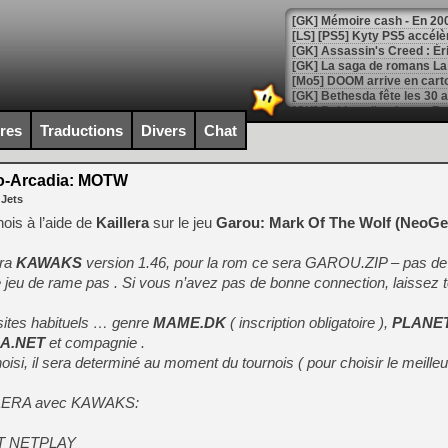
[Mo5] DOOM arrive en cart
[GK] Bethesda fête les 30 
[GK] Roblox : l'action en B
ires
Traductions
Divers
Chat
[GK] Agenda - GeForce NOW
o-Arcadia: MOTW
[GK] Devolver Digital en a 
 Jets
[LS] [PS5] ps5-y2jb-autolo
ois à l’aide de
Kaillera
sur le jeu
Garou: Mark Of The Wolf (NeoG
[GK] Pourquoi Marvel Tokon 
dra
KAWAKS
version 1.46, pour la rom ce sera GAROU.ZIP – pas de
[GK] Test : Restory : Chill
[GK] GTA 6 : Rockstar Games
 jeu de rame pas . Si vous n’avez pas de bonne connection, laissez t
[GK] Hot Wheels Infinite Rus
[GK] Mémoire cash - Secret 
sites habituels … genre
MAME.DK
( inscription obligatoire ),
[GK] Résultats Nintendo : 
PLANE
A.NET
et compagnie .
[GK] Déjà des dégraissage
isi, il sera determiné au moment du tournois ( pour choisir le meilleur 
[Mo5] Brickboy cherche à r
[GK] Minecraft et ses « Gra
AILLERA avec KAWAKS:
[GK] Beast of Reincarnation
ART NETPLAY
[GK] Ubisoft : fin de parti