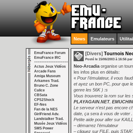
News
Emulateurs
Utilita
EmuFrance Forum
[Divers]
Tournois Ne
EmuFrance IRC
Posté le
15/06/2003
à
16:56
par
===================
Neo-Arcadia
organise un tourn
Actus Jeux Vidéos
Arcade Fans
les infos plus en détails:
Amiga Museum
«
Pour l’émulateur, il vous fau
Arkames Trad.
et ayez un bon PC, pour que le
Bruno C. Zone
genre les 56K ) :s
Calice
CBSata
Vous trouverez la rom sur les 
CPS2Shock
PLAYAGAIN.NET
,
EMUCHIN
EF-Nes
Le serveur n’est pas encore cho
Fan de la NES
date, ça sera à vous de voter .
GirlFriend Adv.
Landstalker Trad.
Petite aide pour aller sur K
Musée Jeux Vidéos
– démarrez l’émulateur
SMS Power
– cliquez sur FILE, puis ST