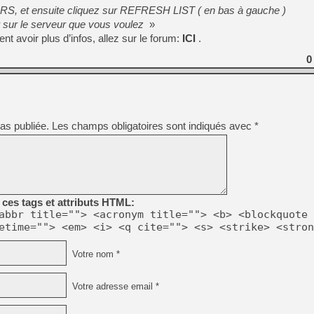
[GK] Mémoire cash - Metroid
ERS, et ensuite cliquez sur REFRESH LIST ( en bas à gauche )
[GK] Dan Houser (GTA) défe
r sur le serveur que vous voulez
»
[GK] Comment EA Sports FC
t avoir plus d’infos, allez sur le forum:
ICI
.
[GK] Crimson Moon : un Dark
[GK] Isle of Reveries : le j
[GK] Moonlighter 2 : The En
0
[GK] Capcom relance Monste
[Mo5] Deux inédits du Virtu
as publiée.
Les champs obligatoires sont indiqués avec
*
[GK] Le beat'em up The Walk
[GK] Endless Legend 2 : enf
[LS] [PS5] Le WebKit Userl
ces tags et attributs HTML:
abbr title=""> <acronym title=""> <b> <blockquote 
etime=""> <em> <i> <q cite=""> <s> <strike> <stron
Votre nom *
Votre adresse email *