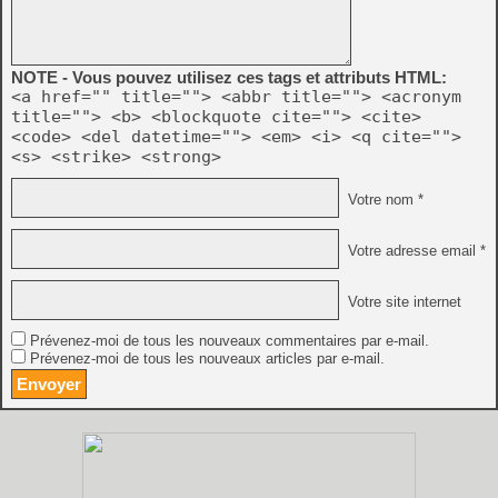
NOTE - Vous pouvez utilisez ces tags et attributs HTML:
<a href="" title=""> <abbr title=""> <acronym
title=""> <b> <blockquote cite=""> <cite>
<code> <del datetime=""> <em> <i> <q cite="">
<s> <strike> <strong>
Votre nom *
Votre adresse email *
Votre site internet
Prévenez-moi de tous les nouveaux commentaires par e-mail.
Prévenez-moi de tous les nouveaux articles par e-mail.