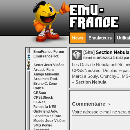
News
Emulateurs
Utilita
EmuFrance Forum
[Site]
Section Nebula
EmuFrance IRC
Posté le
10/08/2003
à
11:57
par
===================
Les Dats de Nebula ont été mis 
Actus Jeux Vidéos
Arcade Fans
CPS2/NeoGeo. De plus le pack
Amiga Museum
Merci à Souly, CrunchyC, MS
Arkames Trad.
– Section Nebula
Bruno C. Zone
Calice
CBSata
CPS2Shock
EF-Nes
Commentaire ¬
Fan de la NES
GirlFriend Adv.
Votre adresse e-mail ne sera p
Landstalker Trad.
Musée Jeux Vidéos
SMS Power