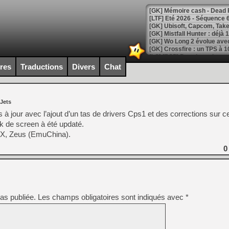
[LTF] Eté 2026 - Séquence 
[GK] Mistfall Hunter : déjà 
[GK] Wo Long 2 évolue avec
[GK] Crossfire : un TPS à 100
[LS] [PS5] Premiers signes 
ires
Traductions
Divers
Chat
 Jets
[Mo5] DOOM arrive en cart
à jour avec l’ajout d’un tas de drivers Cps1 et des corrections sur ce
[GK] Bethesda fête les 30 
 de screen à été updaté.
[GK] Roblox : l'action en B
-X, Zeus (EmuChina).
0
[GK] Agenda - GeForce NOW
[GK] Devolver Digital en a 
[LS] [PS5] ps5-y2jb-autolo
[GK] Pourquoi Marvel Tokon 
as publiée.
Les champs obligatoires sont indiqués avec
*
[GK] Test : Restory : Chill
[GK] GTA 6 : Rockstar Games
[GK] Hot Wheels Infinite Rus
[GK] Mémoire cash - Secret 