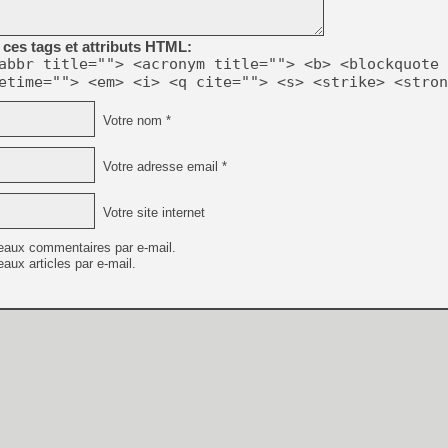
[GK] Résultats Nintendo : 
[GK] Déjà des dégraissage
ces tags et attributs HTML:
abbr title=""> <acronym title=""> <b> <blockquote 
[Mo5] Brickboy cherche à r
etime=""> <em> <i> <q cite=""> <s> <strike> <stron
[GK] Minecraft et ses « Gra
[GK] Beast of Reincarnation
Votre nom *
[GK] Ubisoft : fin de parti
[GK] Mémoire cash - Metroid
[GK] Dan Houser (GTA) défe
Votre adresse email *
[GK] Comment EA Sports FC
[GK] Crimson Moon : un Dark
[GK] Isle of Reveries : le j
Votre site internet
[GK] Moonlighter 2 : The En
[GK] Capcom relance Monste
eaux commentaires par e-mail.
aux articles par e-mail.
[GK] Guillermo del Toro ado