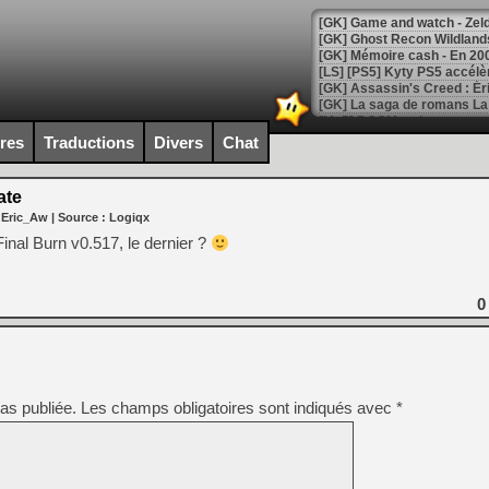
[Mo5] DOOM arrive en cart
[GK] Bethesda fête les 30 
ires
Traductions
Divers
Chat
[GK] Roblox : l'action en B
ate
[GK] Agenda - GeForce NOW
 Eric_Aw
| Source :
Logiqx
[GK] Devolver Digital en a 
inal Burn v0.517, le dernier ?
[LS] [PS5] ps5-y2jb-autolo
[GK] Pourquoi Marvel Tokon 
0
[GK] Test : Restory : Chill
[GK] GTA 6 : Rockstar Games
[GK] Hot Wheels Infinite Rus
[GK] Mémoire cash - Secret 
[GK] Résultats Nintendo : 
as publiée.
Les champs obligatoires sont indiqués avec
*
[GK] Déjà des dégraissage
[Mo5] Brickboy cherche à r
[GK] Minecraft et ses « Gra