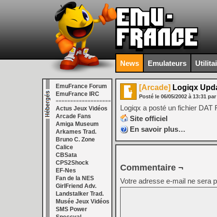
News
Emulateurs
Utilita
EmuFrance Forum
[Arcade]
Logiqx Upd
EmuFrance IRC
Posté le
06/05/2002
à
13:31
par
===================
Logiqx a posté un fichier DAT F
Actus Jeux Vidéos
Arcade Fans
Site officiel
Amiga Museum
En savoir plus…
Arkames Trad.
Bruno C. Zone
Calice
CBSata
CPS2Shock
Commentaire ¬
EF-Nes
Fan de la NES
Votre adresse e-mail ne sera p
GirlFriend Adv.
Landstalker Trad.
Musée Jeux Vidéos
SMS Power