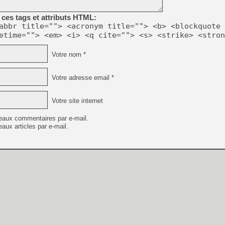
[GK] Beast of Reincarnation
[GK] Ubisoft : fin de parti
ces tags et attributs HTML:
[GK] Mémoire cash - Metroid
abbr title=""> <acronym title=""> <b> <blockquote 
[GK] Dan Houser (GTA) défe
etime=""> <em> <i> <q cite=""> <s> <strike> <stron
[GK] Comment EA Sports FC
[GK] Crimson Moon : un Dark
[GK] Isle of Reveries : le j
Votre nom *
[GK] Moonlighter 2 : The En
[GK] Capcom relance Monste
Votre adresse email *
Votre site internet
[Mo5] Deux inédits du Virtu
[GK] Le beat'em up The Walk
eaux commentaires par e-mail.
[GK] Endless Legend 2 : enf
aux articles par e-mail.
[LS] [PS5] Premiers signes 