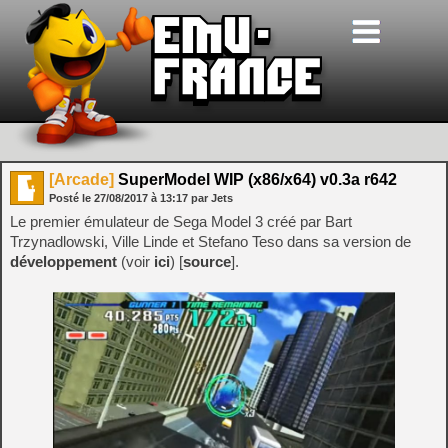
[Arcade]
SuperModel WIP (x86/x64) v0.3a r642
Posté le
27/08/2017
à
13:17
par Jets
Le premier émulateur de Sega Model 3 créé par Bart
Trzynadlowski, Ville Linde et Stefano Teso dans sa version de
développement
(voir
ici
) [
source
].