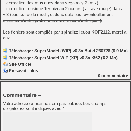
– correction des musiques dans sega rally 2 (mix)
– correction musique 1er niveau 2joueurs (la cave rouge) dans
vf3 (pas sûr de la modif, et donc cela peut éventuellement
entrainer d’autre problèmes sonore sur d’autre jeux).
Les fichiers sont compilés par
spindizzi
et/ou
KOF2112
, merci à
eux.
Télécharger SuperModel (WIP) v0.3a Build 260726 (9.9 Mo)
Télécharger SuperModel WIP (XP) v0.3a r862 (6.3 Mo)
Site Officiel
En savoir plus…
0
commentaire
Commentaire ¬
Votre adresse e-mail ne sera pas publiée.
Les champs
obligatoires sont indiqués avec
*