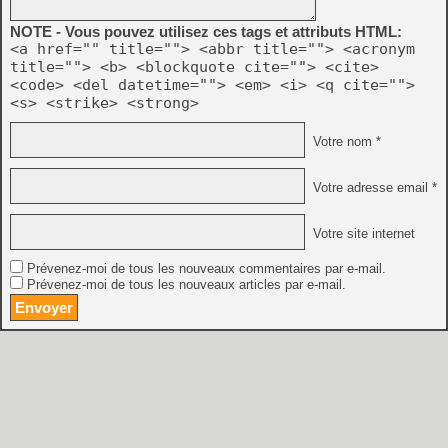
NOTE - Vous pouvez utilisez ces tags et attributs HTML:
<a href="" title=""> <abbr title=""> <acronym
title=""> <b> <blockquote cite=""> <cite>
<code> <del datetime=""> <em> <i> <q cite="">
<s> <strike> <strong>
Votre nom *
Votre adresse email *
Votre site internet
Prévenez-moi de tous les nouveaux commentaires par e-mail.
Prévenez-moi de tous les nouveaux articles par e-mail.