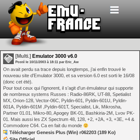
[Multi.]
Emulator 3000 v6.0
Posté le
10/11/2003
à
18:11
par Eric_Aw
On avait perdu sa trace depuis longtemps, j’ai enfin trouvé le
nouveau site d’Emulator 3000, et sa version 6.0 est sorti le 16/08
(donc cet été).
Pour tout ceux qui l’ignorent, il s’agit d’un émulateur qui supporte
de nombreux systems Russes : Radio-86RK, UT-88, Spetialist
MX, Orion-128, Vector-06C, Pyldin-601, Pyldin-601U, Pyldin-
601A, Pyldin-601M ,Pyldin-601T, Specialist, Lik, Mikrosha,
Partner 01.01, Mikro-80, Apogey BK-01, Bashkiria-2M, Lvov PK-
01. Mais aussi les ZX Spectrum 48, 128, +2, +2A, +3, +3E, +4 &
Commodore C64. Ca en fait du monde
Télécharger Genesis Plus (Win) r062203 (189 Ko)
Site Officiel