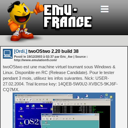
[Ordi.]
twoOStwo 2.20 build 38
Posté le
19/12/2003
à
02:37
par Eric_Aw
| Source :
http://www.emulation9.com/
twoOStwo est une machine virtuel tournant sous Windows &
Linux. Disponible en RC (Release Candidate). Pour le tester
pendant 3 mois, utilisez les infos suivantes. Nick: USER-
27.02.2004. Trial license key: 14QEB-5W0U2-XVBC5-9KJ6F-
CQ7MX.