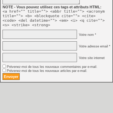
NOTE - Vous pouvez utilisez ces tags et attributs HTML:
<a href="" title=""> <abbr title=""> <acronym
title=""> <b> <blockquote cite=""> <cite>
<code> <del datetime=""> <em> <i> <q cite="">
<s> <strike> <strong>
Votre nom *
Votre adresse email *
Votre site internet
Prévenez-moi de tous les nouveaux commentaires par e-mail.
Prévenez-moi de tous les nouveaux articles par e-mail.