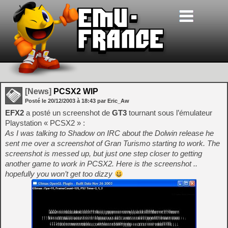
[News]
PCSX2 WIP
Posté le
20/12/2003
à
18:43
par Eric_Aw
EFX2
a posté un screenshot de
GT3
tournant sous l’émulateur
Playstation « PCSX2 » :
As I was talking to Shadow on IRC about the Dolwin release he
sent me over a screenshot of Gran Turismo starting to work. The
screenshot is messed up, but just one step closer to getting
another game to work in PCSX2. Here is the screenshot ..
hopefully you won’t get too dizzy