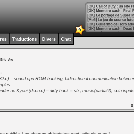
[GK] Le portage de Super M
[Mo5] Le jeu de course fut
[GK] Guillermo del Toro ado
[LTF] Eté 2026 - Séquence 
ires
Traductions
Divers
Chat
[GK] Mistfall Hunter : déjà 
[GK] Wo Long 2 évolue avec
[GK] Crossfire : un TPS à 100
[LS] [PS5] Premiers signes 
 Eric_Aw
:
.c) – sound cpu ROM banking, bidirectional coomunication betwee
mples
[Mo5] DOOM arrive en cart
 no Kyoui (dcon.c) – dirty hack = sfx, music(partial?), coin input
[GK] Bethesda fête les 30 
[GK] Roblox : l'action en B
0
[GK] Agenda - GeForce NOW
[GK] Devolver Digital en a 
[LS] [PS5] ps5-y2jb-autolo
as publiée.
Les champs obligatoires sont indiqués avec
*