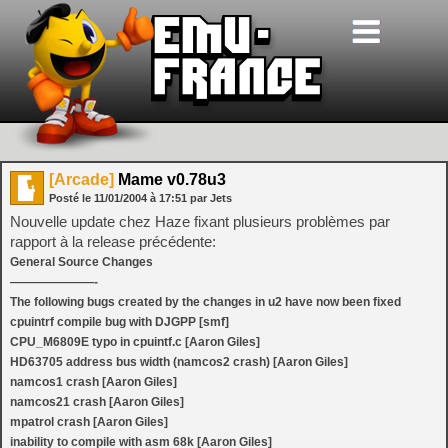
[Arcade]
Mame v0.78u3
Posté le
11/01/2004
à
17:51
par Jets
Nouvelle update chez Haze fixant plusieurs problèmes par
rapport à la release précédente:
General Source Changes
———————-
The following bugs created by the changes in u2 have now been fixed
cpuintrf compile bug with DJGPP [smf]
CPU_M6809E typo in cpuintf.c [Aaron Giles]
HD63705 address bus width (namcos2 crash) [Aaron Giles]
namcos1 crash [Aaron Giles]
namcos21 crash [Aaron Giles]
mpatrol crash [Aaron Giles]
inability to compile with asm 68k [Aaron Giles]