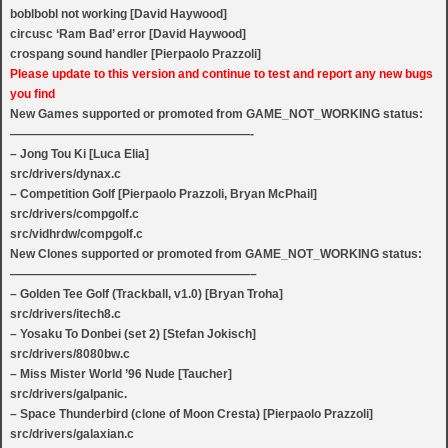
boblbobl not working [David Haywood]
circusc ‘Ram Bad’ error [David Haywood]
crospang sound handler [Pierpaolo Prazzoli]
Please update to this version and continue to test and report any new bugs
you find
New Games supported or promoted from GAME_NOT_WORKING status:
————————————————————-
– Jong Tou Ki [Luca Elia]
src/drivers/dynax.c
– Competition Golf [Pierpaolo Prazzoli, Bryan McPhail]
src/drivers/compgolf.c
src/vidhrdw/compgolf.c
New Clones supported or promoted from GAME_NOT_WORKING status:
————————————————————–
– Golden Tee Golf (Trackball, v1.0) [Bryan Troha]
src/drivers/itech8.c
– Yosaku To Donbei (set 2) [Stefan Jokisch]
src/drivers/8080bw.c
– Miss Mister World ’96 Nude [Taucher]
src/drivers/galpanic.
– Space Thunderbird (clone of Moon Cresta) [Pierpaolo Prazzoli]
src/drivers/galaxian.c