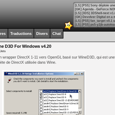
[GK] Agenda - GeForce NOW
[GK] Devolver Digital en a 
[LS] [PS5] ps5-y2jb-autolo
[GK] Pourquoi Marvel Tokon 
ires
Traductions
Divers
Chat
[GK] Test : Restory : Chill
[GK] GTA 6 : Rockstar Games
[GK] Hot Wheels Infinite Rus
e D3D For Windows v4.20
[GK] Mémoire cash - Secret 
 Jets
[GK] Résultats Nintendo : 
n wrapper DirectX 1-11 vers OpenGL basé sur WineD3D, qui est une
[GK] Déjà des dégraissage
te de DirectX utilisée dans Wine.
[Mo5] Brickboy cherche à r
[GK] Minecraft et ses « Gra
[GK] Beast of Reincarnation
[GK] Ubisoft : fin de parti
[GK] Mémoire cash - Metroid
[GK] Dan Houser (GTA) défe
[GK] Comment EA Sports FC
[GK] Crimson Moon : un Dark
[GK] Isle of Reveries : le j
[GK] Moonlighter 2 : The En
[GK] Capcom relance Monste