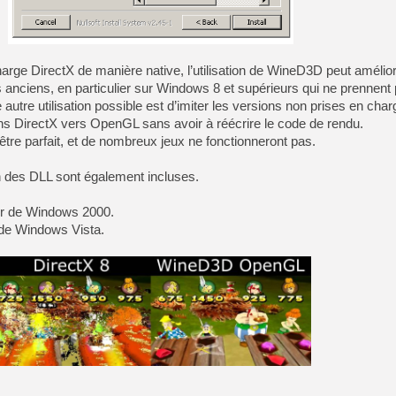
[Mo5] Deux inédits du Virtu
[GK] Le beat'em up The Walk
ge DirectX de manière native, l’utilisation de WineD3D peut amélior
us anciens, en particulier sur Windows 8 et supérieurs qui ne prennen
[GK] Endless Legend 2 : enf
autre utilisation possible est d’imiter les versions non prises en cha
ons DirectX vers OpenGL sans avoir à réécrire le code de rendu.
tre parfait, et de nombreux jeux ne fonctionneront pas.
[LS] [PS5] Le WebKit Userl
ion des DLL sont également incluses.
[GK] Oubliez Crazy Taxi, S
tir de Windows 2000.
[LS] [Switch] NSZ 5.0.0 es
r de Windows Vista.
[GK] No More Room in Hell 2