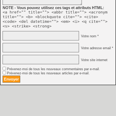
NOTE - Vous pouvez utilisez ces tags et attributs HTML:
<a href="" title=""> <abbr title=""> <acronym
title=""> <b> <blockquote cite=""> <cite>
<code> <del datetime=""> <em> <i> <q cite="">
<s> <strike> <strong>
Votre nom *
Votre adresse email *
Votre site internet
Prévenez-moi de tous les nouveaux commentaires par e-mail.
Prévenez-moi de tous les nouveaux articles par e-mail.