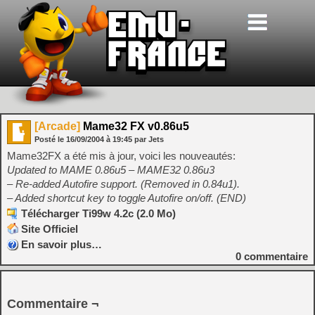
[Arcade]
Mame32 FX v0.86u5
Posté le
16/09/2004
à
19:45
par Jets
Mame32FX a été mis à jour, voici les nouveautés:
Updated to MAME 0.86u5 – MAME32 0.86u3
– Re-added Autofire support. (Removed in 0.84u1).
– Added shortcut key to toggle Autofire on/off. (END)
Télécharger Ti99w 4.2c (2.0 Mo)
Site Officiel
En savoir plus…
0
commentaire
Commentaire ¬