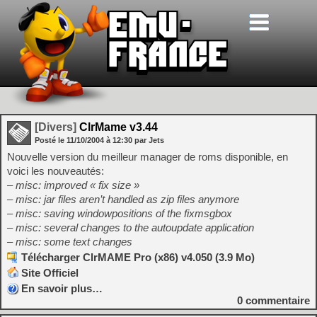
[Divers]
ClrMame v3.44
Posté le
11/10/2004
à
12:30
par Jets
Nouvelle version du meilleur manager de roms disponible, en
voici les nouveautés:
– misc: improved « fix size »
– misc: jar files aren’t handled as zip files anymore
– misc: saving windowpositions of the fixmsgbox
– misc: several changes to the autoupdate application
– misc: some text changes
Télécharger ClrMAME Pro (x86) v4.050 (3.9 Mo)
Site Officiel
En savoir plus…
0
commentaire