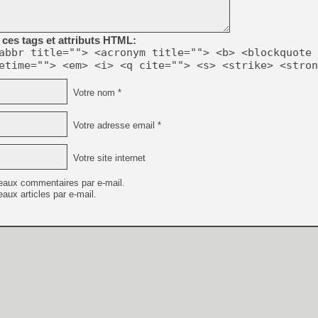
[GK] Déjà des dégraissage
[Mo5] Brickboy cherche à r
[GK] Minecraft et ses « Gra
ces tags et attributs HTML:
abbr title=""> <acronym title=""> <b> <blockquote 
[GK] Beast of Reincarnation
etime=""> <em> <i> <q cite=""> <s> <strike> <stron
[GK] Ubisoft : fin de parti
[GK] Mémoire cash - Metroid
[GK] Dan Houser (GTA) défe
Votre nom *
[GK] Comment EA Sports FC
[GK] Crimson Moon : un Dark
[GK] Isle of Reveries : le j
Votre adresse email *
[GK] Moonlighter 2 : The En
[GK] Capcom relance Monste
Votre site internet
eaux commentaires par e-mail.
aux articles par e-mail.
[Mo5] Deux inédits du Virtu
[GK] Le beat'em up The Walk
[LTF] Eté 2026 - Séquence 