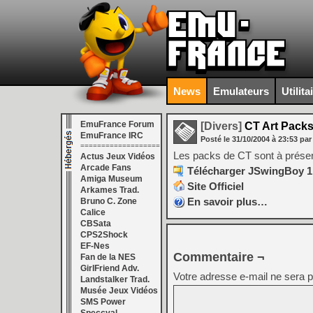
News
Emulateurs
Utilita
EmuFrance Forum
[Divers]
CT Art Packs
EmuFrance IRC
Posté le
31/10/2004
à
23:53
par
===================
Les packs de CT sont à présen
Actus Jeux Vidéos
Arcade Fans
Télécharger JSwingBoy 1.
Amiga Museum
Site Officiel
Arkames Trad.
En savoir plus…
Bruno C. Zone
Calice
CBSata
CPS2Shock
EF-Nes
Commentaire ¬
Fan de la NES
GirlFriend Adv.
Votre adresse e-mail ne sera p
Landstalker Trad.
Musée Jeux Vidéos
SMS Power