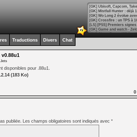
[GK] Mistfall Hunter : déjà 
[GK] Wo Long 2 évolue avec
[GK] Crossfire : un TPS à 100
[LS] [PS5] Premiers signes 
ires
Traductions
Divers
Chat
 v0.88u1
[Mo5] DOOM arrive en cart
 Jets
[GK] Bethesda fête les 30 
[GK] Roblox : l'action en B
t disponibles pour .88u1.
2.14 (183 Ko)
[GK] Agenda - GeForce NOW
[GK] Devolver Digital en a 
0
[LS] [PS5] ps5-y2jb-autolo
[GK] Pourquoi Marvel Tokon 
[GK] Test : Restory : Chill
[GK] GTA 6 : Rockstar Games
as publiée.
Les champs obligatoires sont indiqués avec
*
[GK] Hot Wheels Infinite Rus
[GK] Mémoire cash - Secret 
[GK] Résultats Nintendo : 