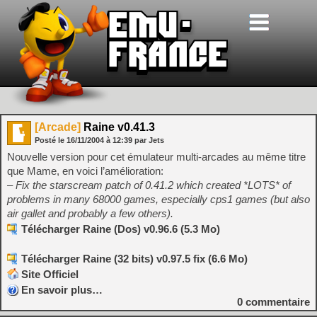
[Arcade]
Raine v0.41.3
Posté le
16/11/2004
à
12:39
par Jets
Nouvelle version pour cet émulateur multi-arcades au même titre
que Mame, en voici l’amélioration:
– Fix the starscream patch of 0.41.2 which created *LOTS* of
problems in many 68000 games, especially cps1 games (but also
air gallet and probably a few others).
Télécharger Raine (Dos) v0.96.6 (5.3 Mo)
Télécharger Raine (32 bits) v0.97.5 fix (6.6 Mo)
Site Officiel
En savoir plus…
0
commentaire