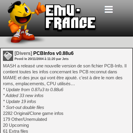
[Divers]
PCBInfos v0.88u6
Posté le
20/11/2004
à
11:20
par Jets
MASH a releasé une nouvelle version de son fichier PCB-Info. Il
contient toutes les infos concernant les PCB reconnut dans
MAME et des jeux qui vont être ajouté. c’est à dire le nom des
roms, emplacements, CPU utilisés…
* Update from 0.87u3 to 0.88u6
* Added 33 new infos
* Update 19 infos
* Sort-out double files
2282 Original/Clone game infos
179 Other/Unemulated
20 Upcoming
61 Extra files